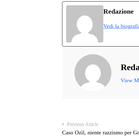
bo
tte
ts
gr
ed
d
Redazione
ok
r
A
a
In
v
Vedi la biograf
pp
m
d
Reda
View Mo
Previous Article
Caso Ozil, niente razzismo per Gr