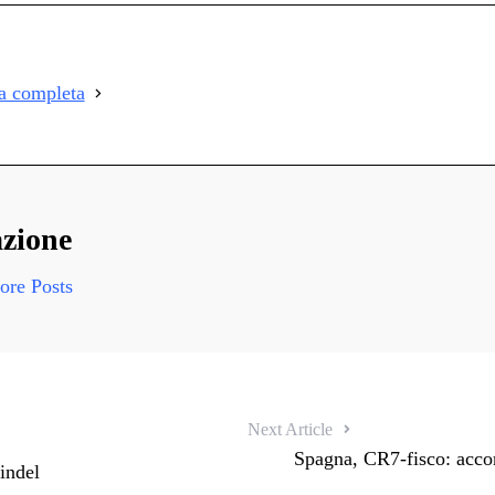
i
i
ia completa
i
zione
re Posts
Next Article
Spagna, CR7-fisco: acco
indel