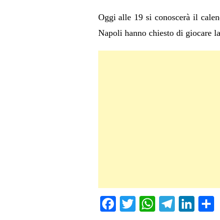
Oggi alle 19 si conoscerà il calen
Napoli hanno chiesto di giocare la 
Fa
T
W
Te
Li
ce
wi
ha
le
nk