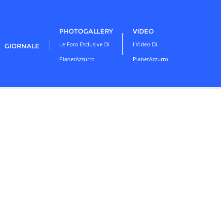
PHOTOGALLERY
VIDEO
Le Foto Esclusive Di
I Video Di
GIORNALE
PianetAzzurro
PianetAzzurro