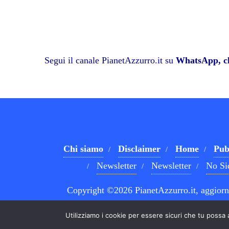
Segui il canale PianetAzzurro.it su
WhatsApp, cl
Chi siamo
Disclaimer
Home
Pub
Newsletter
Newsletter
No Si
Copyright ©2026 PianetAzzurro.it, aggiorna
Utilizziamo i cookie per essere sicuri che tu possa 