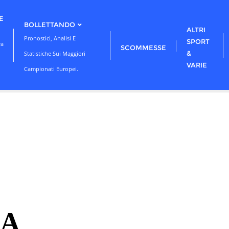
E
BOLLETTANDO
ALTRI
Pronostici, Analisi E
SPORT
ra
SCOMMESSE
&
Statistiche Sui Maggiori
VARIE
Campionati Europei.
 A