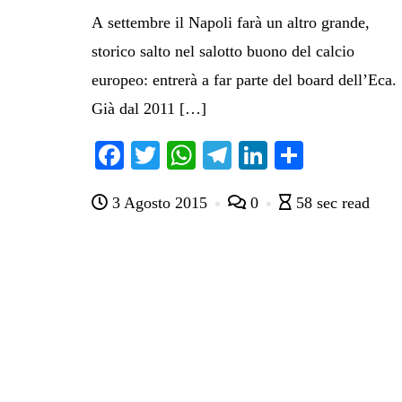
A settembre il Napoli farà un altro grande,
storico salto nel salotto buono del calcio
europeo: entrerà a far parte del board dell’Eca.
Già dal 2011 […]
Fa
T
W
Te
Li
C
ce
wi
ha
le
nk
on
3 Agosto 2015
0
58 sec read
bo
tte
ts
gr
ed
di
ok
r
A
a
In
vi
pp
m
di