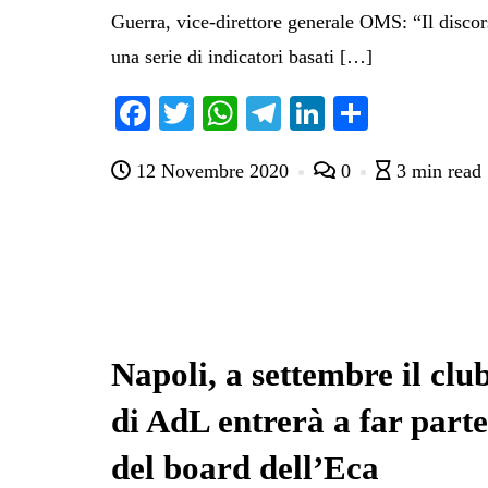
Guerra, vice-direttore generale OMS: “Il disco
una serie di indicatori basati […]
Fa
T
W
Te
Li
C
ce
wi
ha
le
nk
on
12 Novembre 2020
0
3 min read
bo
tte
ts
gr
ed
di
ok
r
A
a
In
vi
pp
m
di
Napoli, a settembre il clu
di AdL entrerà a far parte
del board dell’Eca