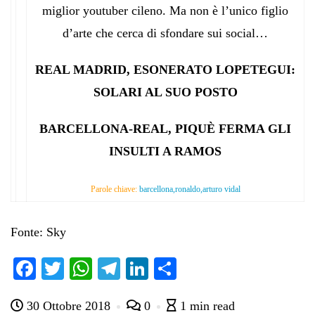
miglior youtuber cileno. Ma non è l’unico figlio
d’arte che cerca di sfondare sui social…
REAL MADRID, ESONERATO LOPETEGUI:
SOLARI AL SUO POSTO
BARCELLONA-REAL, PIQUÈ FERMA GLI
INSULTI A RAMOS
Parole chiave:
barcellona,ronaldo,arturo vidal
Fonte: Sky
Fa
T
W
Te
Li
C
ce
wi
ha
le
nk
on
30 Ottobre 2018
0
1 min read
bo
tte
ts
gr
ed
di