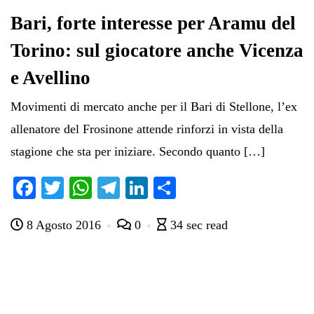
Bari, forte interesse per Aramu del
Torino: sul giocatore anche Vicenza
e Avellino
Movimenti di mercato anche per il Bari di Stellone, l’ex
allenatore del Frosinone attende rinforzi in vista della
stagione che sta per iniziare. Secondo quanto […]
Fa
T
W
Te
Li
C
ce
wi
ha
le
nk
on
8 Agosto 2016
0
34 sec read
bo
tte
ts
gr
ed
di
ok
r
A
a
In
vi
pp
m
di