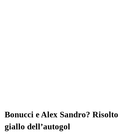
ok
r
A
a
In
vi
pp
m
di
Bonucci e Alex Sandro? Risolto
giallo dell’autogol