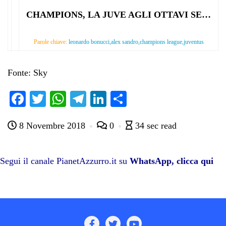
CHAMPIONS, LA JUVE AGLI OTTAVI SE…
Parole chiave:
leonardo bonucci,alex sandro,champions league,juventus
Fonte: Sky
Fa
T
W
Te
Li
C
ce
wi
ha
le
nk
on
8 Novembre 2018
0
34 sec read
bo
tte
ts
gr
ed
di
ok
r
A
a
In
vi
pp
m
di
Segui il canale PianetAzzurro.it su
WhatsApp, clicca qui