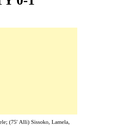
Y 0-1
le; (75′ Alli) Sissoko, Lamela,