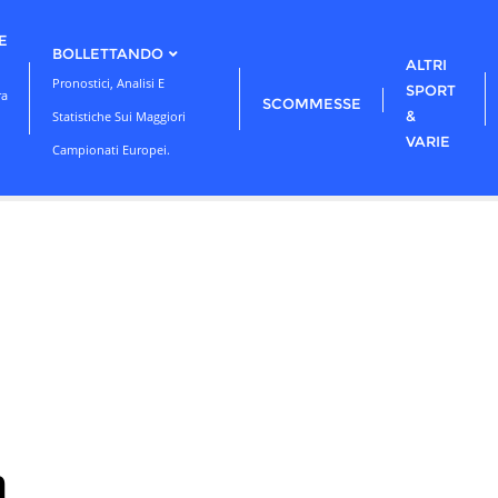
E
BOLLETTANDO
ALTRI
Pronostici, Analisi E
SPORT
ra
SCOMMESSE
&
Statistiche Sui Maggiori
VARIE
Campionati Europei.
n