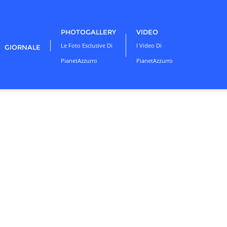
PHOTOGALLERY
VIDEO
Le Foto Esclusive Di
I Video Di
GIORNALE
PianetAzzurro
PianetAzzurro