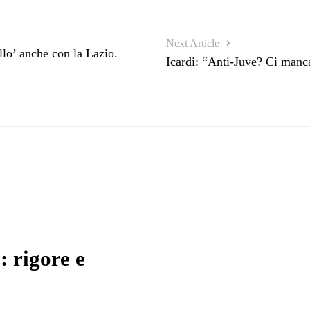
Next Article
llo’ anche con la Lazio.
Icardi: “Anti-Juve? Ci manc
: rigore e