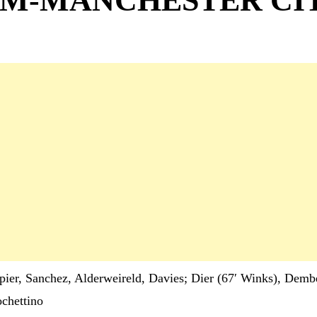
M-MANCHESTER CIT
ippier, Sanchez, Alderweireld, Davies; Dier (67′ Winks), Dembe
ochettino