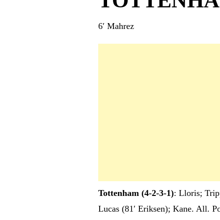
TOTTENHA
6′ Mahrez
Tottenham (4-2-3-1)
: Lloris; Tr
Lucas (81′ Eriksen); Kane. All. P