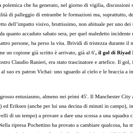
a polemica che ha generato, nel giorno di vigilia, discussioni
lità di palleggio di entrambe le formazioni ma, soprattutto, d
petto dell’impatto visivo, bruttissimo, non abituale per uno de
 da quanto accaduto sabato sera, per quel maledetto incidente n
attro persone, ha perso la vita. Brividi di tristezza durante i
 un copione già scritto è arrivato, già al 6′
, il gol di Riya
tro Claudio Ranieri, era stato trascinatore e artefice. Il gol, i
 al suo ex patron Vichai: uno sguardo al cielo e le braccia a i
 grosso entusiasmo, almeno nei primi 45′. Il Manchester City a 
) ed Eriksen (anche per lui una decina di minuti in campo), i
velli di un tempo) a provare a dare una scossa a una squadra ch
 Nella ripresa Pochettino ha provato a cambiare qualcosa, ha m