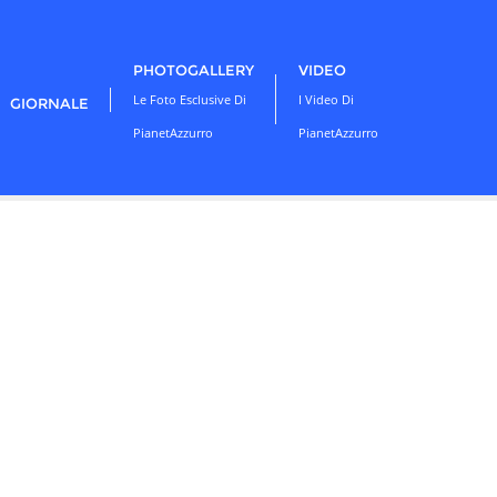
PHOTOGALLERY
VIDEO
Le Foto Esclusive Di
I Video Di
GIORNALE
PianetAzzurro
PianetAzzurro