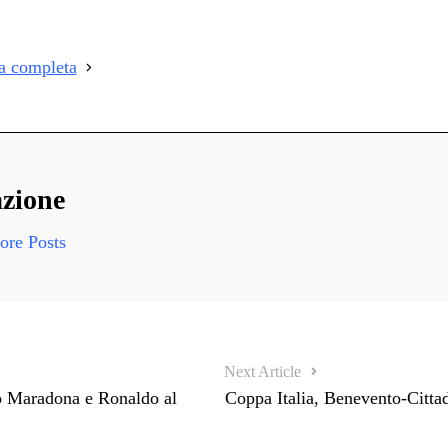
i
i
ia completa
i
zione
re Posts
Next Article
ò Maradona e Ronaldo al
Coppa Italia, Benevento-Cittad