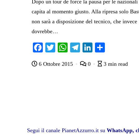
Dopo un tour de force la pausa per le nazionali
capita al momento giusto. Alla ripresa solo Bas
non sarà a disposizione del tecnico, che invece
dovrebbe…
Fa
T
W
Te
Li
C
ce
wi
ha
le
nk
on
6 Ottobre 2015
0
3 min read
bo
tte
ts
gr
ed
di
ok
r
A
a
In
vi
pp
m
di
Segui il canale PianetAzzurro.it su
WhatsApp, cl