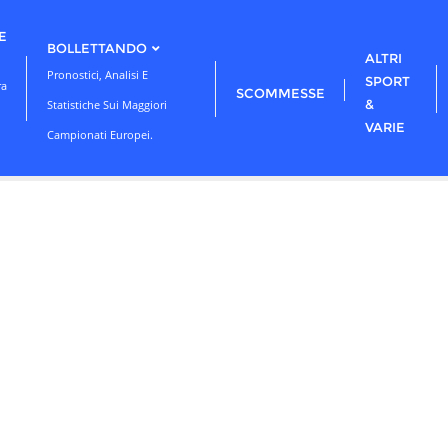
E
BOLLETTANDO
ALTRI
Pronostici, Analisi E
SPORT
ra
SCOMMESSE
&
Statistiche Sui Maggiori
VARIE
Campionati Europei.