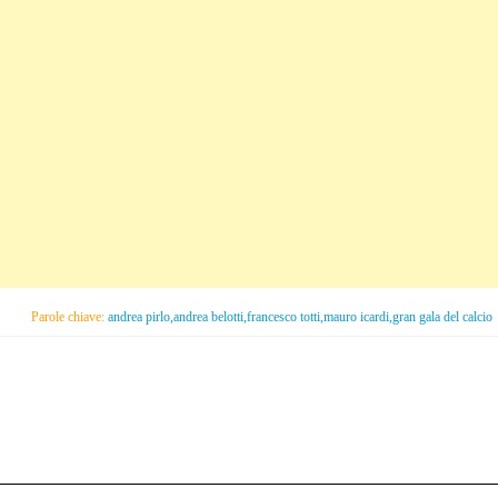
Parole chiave:
andrea pirlo,andrea belotti,francesco totti,mauro icardi,gran gala del calcio
C
on