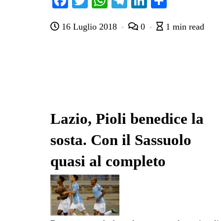
Fa
T
W
Te
Li
C
ce
wi
ha
le
nk
on
16 Luglio 2018
0
1 min read
bo
tte
ts
gr
ed
di
ok
r
A
a
In
vi
pp
m
di
Lazio, Pioli benedice la
sosta. Con il Sassuolo
quasi al completo