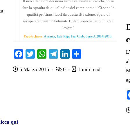
Il neo allenatore dei nerazzurri è ottimista su ciò che potrà
fare la squadra da qui alla fine del campionato: “Ci sono le
ta
qualità per tirarsi fuori da questa situazione. Spero di
recuperare i tanti infortunati. Colantuono ha fatto un gran
D
lavoro”
Parole chiave:
Atalanta, Edy Reja, Fan Club, Serie A 2014-2015,
Fa
T
W
Te
Li
C
L
ce
wi
ha
le
nk
on
a
5 Marzo 2015
0
1 min read
bo
tte
ts
gr
ed
di
M
ok
r
A
a
In
vi
ag
pp
m
di
icca qui