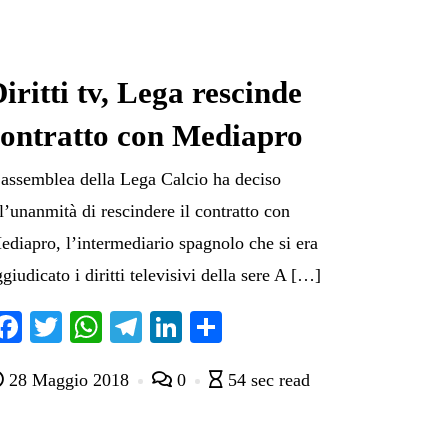
iritti tv, Lega rescinde
contratto con Mediapro
’assemblea della Lega Calcio ha deciso
ll’unanmità di rescindere il contratto con
ediapro, l’intermediario spagnolo che si era
giudicato i diritti televisivi della sere A […]
Fa
T
W
Te
Li
C
ce
wi
ha
le
nk
on
28 Maggio 2018
0
54 sec read
bo
tte
ts
gr
ed
di
ok
r
A
a
In
vi