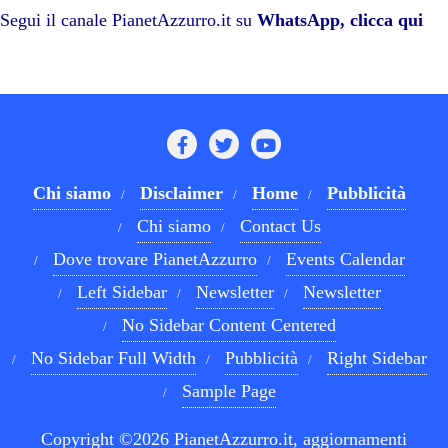
pp
m
di
Segui il canale PianetAzzurro.it su
WhatsApp, clicca qui
Chi siamo
Disclaimer
Home
Pubblicità
Chi siamo
Contact Us
Dove trovare PianetAzzurro
Events Calendar
Left Sidebar
Newsletter
Newsletter
No Sidebar Content Centered
No Sidebar Full Width
Pubblicità
Right Sidebar
Sample Page
Copyright ©2026 PianetAzzurro.it, aggiornamenti