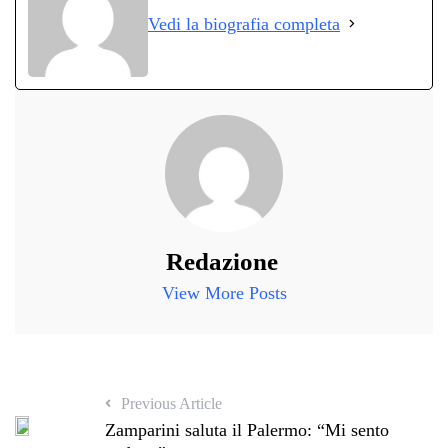
ok
r
A
a
In
vi
Vedi la biografia completa
pp
m
di
Redazione
View More Posts
Previous Article
Zamparini saluta il Palermo: “Mi sento