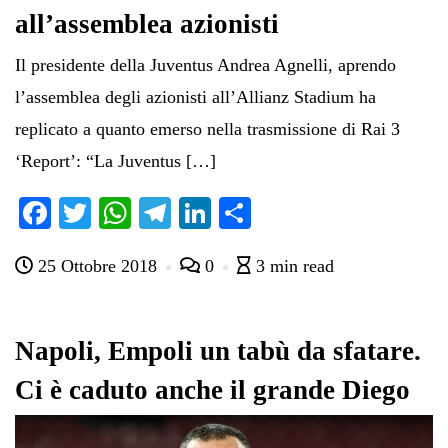
all’assemblea azionisti
Il presidente della Juventus Andrea Agnelli, aprendo
l’assemblea degli azionisti all’Allianz Stadium ha
replicato a quanto emerso nella trasmissione di Rai 3
‘Report’: “La Juventus […]
Fa
T
W
Te
Li
C
ce
wi
ha
le
nk
on
25 Ottobre 2018
0
3 min read
bo
tte
ts
gr
ed
di
ok
r
A
a
In
vi
pp
m
di
Napoli, Empoli un tabù da sfatare.
Ci è caduto anche il grande Diego