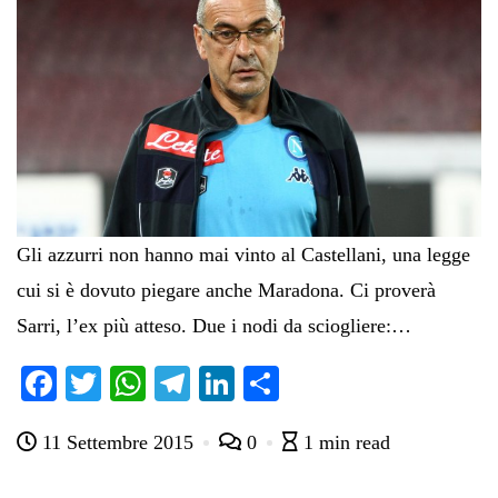
Gli azzurri non hanno mai vinto al Castellani, una legge
cui si è dovuto piegare anche Maradona. Ci proverà
Sarri, l’ex più atteso. Due i nodi da sciogliere:…
Fa
T
W
Te
Li
C
ce
wi
ha
le
nk
on
11 Settembre 2015
0
1 min read
bo
tte
ts
gr
ed
di
ok
r
A
a
In
vi