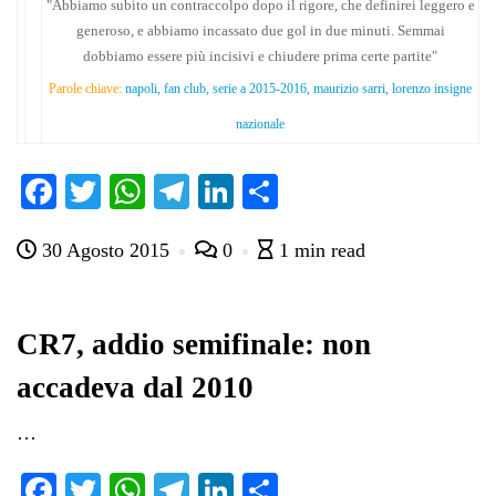
"Abbiamo subito un contraccolpo dopo il rigore, che definirei leggero e
generoso, e abbiamo incassato due gol in due minuti. Semmai
dobbiamo essere più incisivi e chiudere prima certe partite"
Parole chiave:
napoli, fan club, serie a 2015-2016, maurizio sarri, lorenzo insigne
nazionale
Fa
T
W
Te
Li
C
ce
wi
ha
le
nk
on
30 Agosto 2015
0
1 min read
bo
tte
ts
gr
ed
di
ok
r
A
a
In
vi
pp
m
di
CR7, addio semifinale: non
accadeva dal 2010
…
Fa
T
W
Te
Li
C