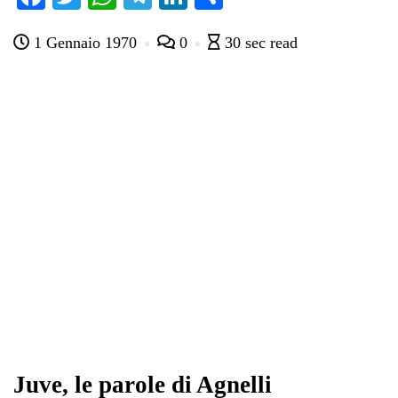
ce
wi
ha
le
nk
on
1 Gennaio 1970
0
30 sec read
bo
tte
ts
gr
ed
di
ok
r
A
a
In
vi
pp
m
di
Juve, le parole di Agnelli