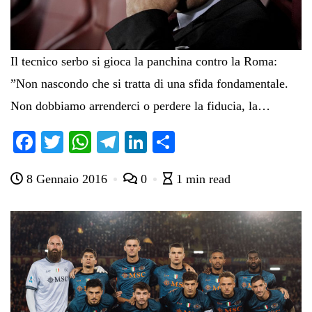
Il tecnico serbo si gioca la panchina contro la Roma:
”Non nascondo che si tratta di una sfida fondamentale.
Non dobbiamo arrenderci o perdere la fiducia, la…
Fa
T
W
Te
Li
C
ce
wi
ha
le
nk
on
8 Gennaio 2016
0
1 min read
bo
tte
ts
gr
ed
di
ok
r
A
a
In
vi
pp
m
di