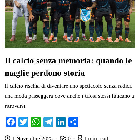
Il calcio senza memoria: quando le
maglie perdono storia
Il calcio rischia di diventare uno spettacolo senza radici,
una moda passeggera dove anche i tifosi stessi faticano a
ritrovarsi
Fa
T
W
Te
Li
C
ce
wi
ha
le
nk
on
1 Novembre 2025
0
1 min read