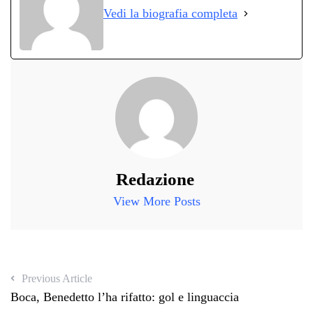
Vedi la biografia completa
pp
m
di
Redazione
View More Posts
Previous Article
Boca, Benedetto l’ha rifatto: gol e linguaccia