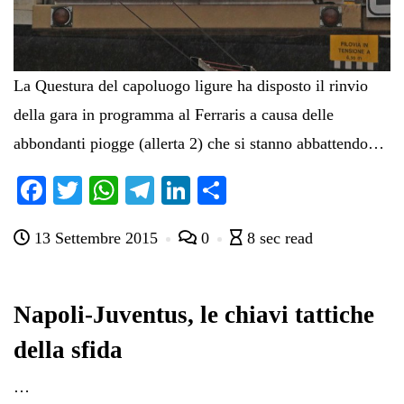
La Questura del capoluogo ligure ha disposto il rinvio
della gara in programma al Ferraris a causa delle
abbondanti piogge (allerta 2) che si stanno abbattendo…
Fa
T
W
Te
Li
C
ce
wi
ha
le
nk
on
13 Settembre 2015
0
8 sec read
bo
tte
ts
gr
ed
di
ok
r
A
a
In
vi
pp
m
di
Napoli-Juventus, le chiavi tattiche
della sfida
…