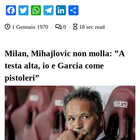
Fa
T
W
Te
Li
C
ce
wi
ha
le
nk
on
1 Gennaio 1970
0
18 sec read
bo
tte
ts
gr
ed
di
ok
r
A
a
In
vi
pp
m
di
Milan, Mihajlovic non molla: ”A
testa alta, io e Garcia come
pistoleri”