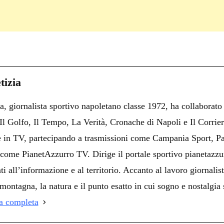
C
on
i
tizia
i
a, giornalista sportivo napoletano classe 1972, ha collaborato
i
i Il Golfo, Il Tempo, La Verità, Cronache di Napoli e Il Corrie
 e in TV, partecipando a trasmissioni come Campania Sport, Pa
come PianetAzzurro TV. Dirige il portale sportivo pianetazzur
ti all’informazione e al territorio. Accanto al lavoro giornalist
montagna, la natura e il punto esatto in cui sogno e nostalgia 
ia completa