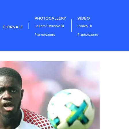
PHOTOGALLERY
VIDEO
Le Foto Esclusive Di
I Video Di
GIORNALE
PianetAzzurro
PianetAzzurro