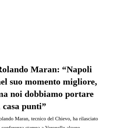
Rolando Maran: “Napoli
nel suo momento migliore,
ma noi dobbiamo portare
 casa punti”
olando Maran, tecnico del Chievo, ha rilasciato
n conferenza stampa a Veronello alcune