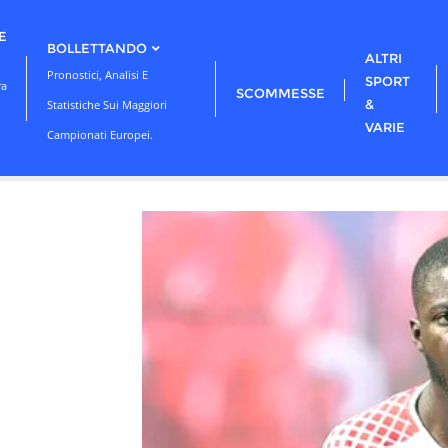
E
BOLLETTANDO
ALTRI
Pronostici, Analisi E
SPORT
ra
SCOMMESSE
&
Statistiche Sui Maggiori
VARIE
Campionati Europei.