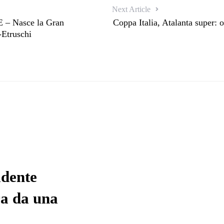
Next Article
 Nasce la Gran
Coppa Italia, Atalanta super: o
Etruschi
idente
ra da una