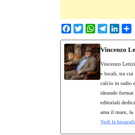
Fa
T
W
Te
Li
ce
wi
ha
le
nk
bo
tte
ts
gr
ed
d
Vincenzo Le
ok
r
A
a
In
v
Vincenzo Letizi
pp
m
d
e locali, tra cu
calcio in radio
ideando format 
editoriali dedica
ama il mare, la 
Vedi la biograf