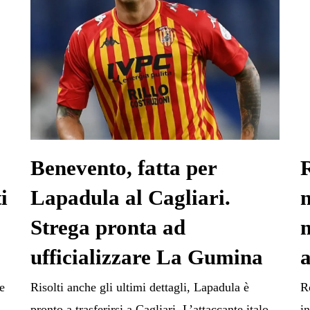
e
Benevento, fatta per
i
Lapadula al Cagliari.
Strega pronta ad
ufficializzare La Gumina
a
e
Risolti anche gli ultimi dettagli, Lapadula è
R
pronto a trasferirsi a Cagliari. L’attaccante italo-
i