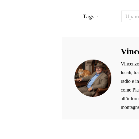
Tags :
Upam
Vinc
Vincenzo 
locali, t
radio e i
come Pian
all’inform
montagna,