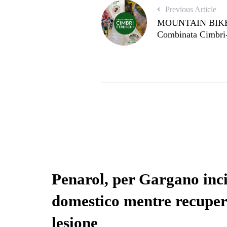
Previous Article
MOUNTAIN BIKE –
Combinata Cimbri-
Penarol, per Gargano inc
domestico mentre recupe
lesione