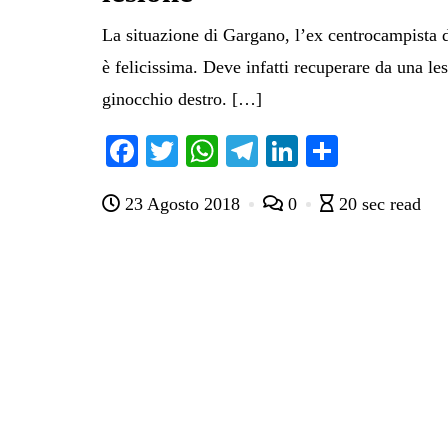
La situazione di Gargano, l’ex centrocampista 
è felicissima. Deve infatti recuperare da una le
ginocchio destro. […]
Fa
T
W
Te
Li
C
ce
wi
ha
le
nk
on
23 Agosto 2018
0
20 sec read
bo
tte
ts
gr
ed
di
ok
r
A
a
In
vi
pp
m
di