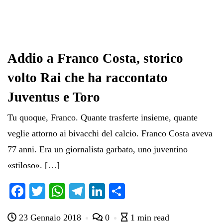
Addio a Franco Costa, storico
volto Rai che ha raccontato
Juventus e Toro
Tu quoque, Franco. Quante trasferte insieme, quante
veglie attorno ai bivacchi del calcio. Franco Costa aveva
77 anni. Era un giornalista garbato, uno juventino
«stiloso». […]
Fa
T
W
Te
Li
C
ce
wi
ha
le
nk
on
23 Gennaio 2018
0
1 min read