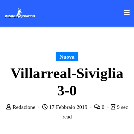
Skip
to
content
Nuova
Villarreal-Siviglia
3-0
Redazione
17 Febbraio 2019
0
9 sec
read