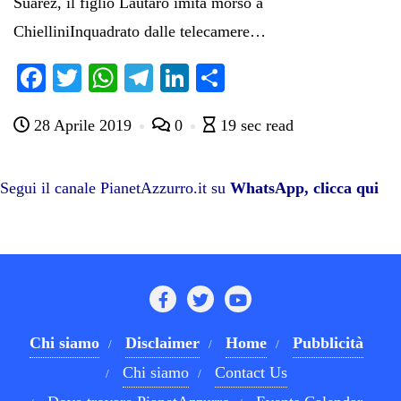
Suarez, il figlio Lautaro imita morso a
ChielliniInquadrato dalle telecamere…
Fa
T
W
Te
Li
C
ce
wi
ha
le
nk
on
28 Aprile 2019
0
19 sec read
bo
tte
ts
gr
ed
di
ok
r
A
a
In
vi
pp
m
di
Segui il canale PianetAzzurro.it su
WhatsApp, clicca qui
Chi siamo
Disclaimer
Home
Pubblicità
Chi siamo
Contact Us