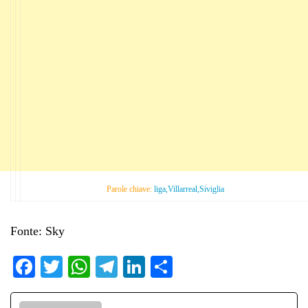
Parole chiave:
liga,Villarreal,Siviglia
Fonte: Sky
Fa
T
W
Te
Li
C
ce
wi
ha
le
nk
on