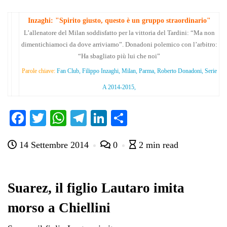
Inzaghi: "Spirito giusto, questo è un gruppo straordinario"
L’allenatore del Milan soddisfatto per la vittoria del Tardini: “Ma non
dimentichiamoci da dove arriviamo”. Donadoni polemico con l’arbitro:
“Ha sbagliato più lui che noi”
Parole chiave:
Fan Club, Filippo Inzaghi, Milan, Parma, Roberto Donadoni, Serie
A 2014-2015,
Fa
T
W
Te
Li
C
ce
wi
ha
le
nk
on
14 Settembre 2014
0
2 min read
bo
tte
ts
gr
ed
di
ok
r
A
a
In
vi
pp
m
di
Suarez, il figlio Lautaro imita
morso a Chiellini