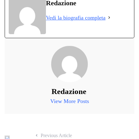
bo
tte
ts
gr
ed
di
Redazione
ok
r
A
a
In
vi
Vedi la biografia completa
pp
m
di
Redazione
View More Posts
Previous Article