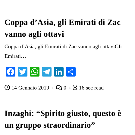
bo
tte
ts
gr
ed
di
ok
r
A
a
In
vi
pp
m
di
Coppa d’Asia, gli Emirati di Zac
vanno agli ottavi
Coppa d’Asia, gli Emirati di Zac vanno agli ottaviGli
Emirati…
Fa
T
W
Te
Li
C
ce
wi
ha
le
nk
on
14 Gennaio 2019
0
16 sec read
bo
tte
ts
gr
ed
di
ok
r
A
a
In
vi
pp
m
di
Inzaghi: “Spirito giusto, questo è
un gruppo straordinario”