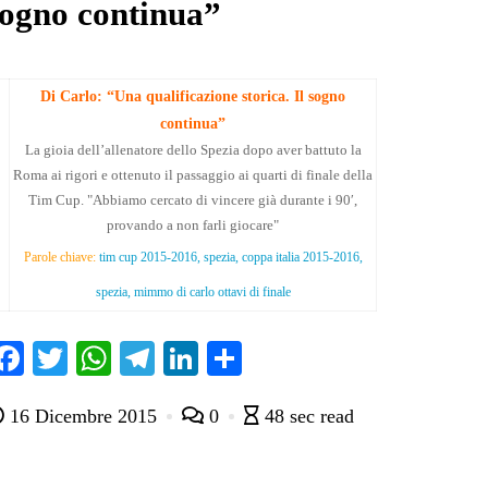
sogno continua”
Di Carlo: “Una qualificazione storica. Il sogno
continua”
La gioia dell’allenatore dello Spezia dopo aver battuto la
Roma ai rigori e ottenuto il passaggio ai quarti di finale della
Tim Cup. "Abbiamo cercato di vincere già durante i 90′,
provando a non farli giocare"
Parole chiave:
tim cup 2015-2016, spezia, coppa italia 2015-2016,
spezia, mimmo di carlo ottavi di finale
Fa
T
W
Te
Li
C
ce
wi
ha
le
nk
on
16 Dicembre 2015
0
48 sec read
bo
tte
ts
gr
ed
di
ok
r
A
a
In
vi