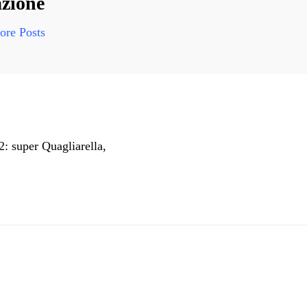
zione
re Posts
: super Quagliarella,