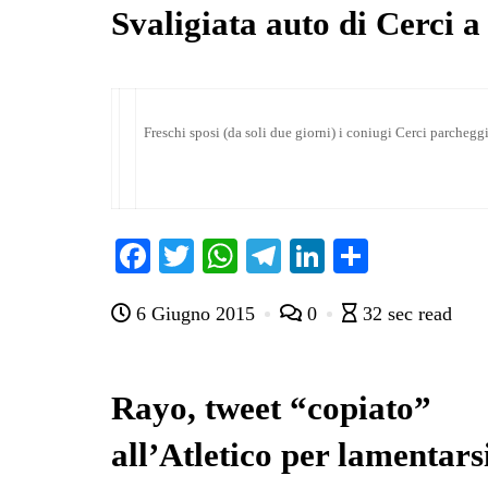
Svaligiata auto di Cerci 
Freschi sposi (da soli due giorni) i coniugi Cerci parchegg
Fa
T
W
Te
Li
C
ce
wi
ha
le
nk
on
6 Giugno 2015
0
32 sec read
bo
tte
ts
gr
ed
di
ok
r
A
a
In
vi
pp
m
di
Rayo, tweet “copiato”
all’Atletico per lamentars