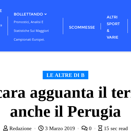
E
BOLLETTANDO
ALTRI
Pronostici, Analisi E
SPORT
ra
SCOMMESSE
&
Statistiche Sui Maggiori
VARIE
Campionati Europei.
LE ALTRE DI B
cara agguanta il te
anche il Perugia
Redazione
3 Marzo 2019
0
15 sec read