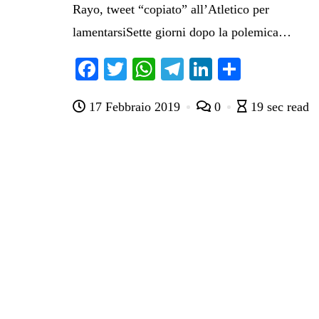
Rayo, tweet “copiato” all’Atletico per
lamentarsiSette giorni dopo la polemica…
Fa
T
W
Te
Li
C
ce
wi
ha
le
nk
on
17 Febbraio 2019
0
19 sec read
bo
tte
ts
gr
ed
di
ok
r
A
a
In
vi
pp
m
di