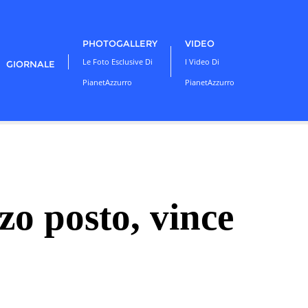
PHOTOGALLERY
VIDEO
Le Foto Esclusive Di
I Video Di
GIORNALE
PianetAzzurro
PianetAzzurro
rzo posto, vince