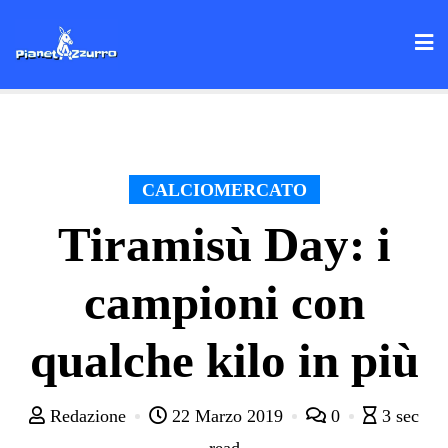
Skip
to
content
CALCIOMERCATO
Tiramisù Day: i
campioni con
qualche kilo in più
Redazione
22 Marzo 2019
0
3 sec
read