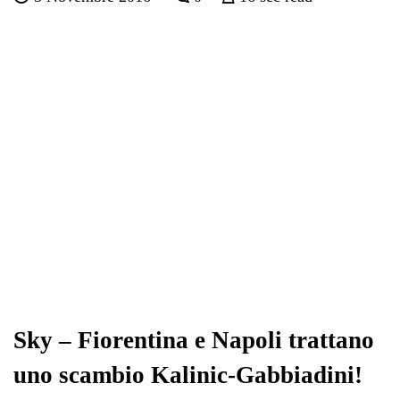
bo
tte
ts
gr
ed
di
ok
r
A
a
In
vi
pp
m
di
Sky – Fiorentina e Napoli trattano
uno scambio Kalinic-Gabbiadini!