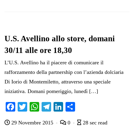
U.S. Avellino allo store, domani
30/11 alle ore 18,30
L’U.S. Avellino ha il piacere di comunicare il
rafforzamento della partnership con l’azienda dolciaria
Di Iorio di Montemiletto, attraverso una speciale
iniziativa. Domani pomeriggio, lunedì […]
Fa
T
W
Te
Li
C
ce
wi
ha
le
nk
on
29 Novembre 2015
0
28 sec read
bo
tte
ts
gr
ed
di