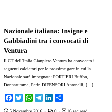
Nazionale italiana: Insigne e
Gabbiadini tra i convocati di
Ventura
Il CT dell’Italia Gianpiero Ventura ha convocato i
seguenti calciatori per le prossime gare in cui la
Nazionale sarà impegnata: PORTIERI Buffon,
Donnarumma, Perin DIFENSORI Antonelli, […]
Fa
T
W
Te
Li
C
ce
wi
ha
le
nk
on
5 Novembre 2016
0
16 sec read