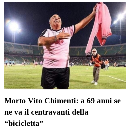
ok
r
A
a
In
vi
pp
m
di
Morto Vito Chimenti: a 69 anni se
ne va il centravanti della
“bicicletta”