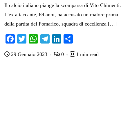
Il calcio italiano piange la scomparsa di Vito Chimenti.
L’ex attaccante, 69 anni, ha accusato un malore prima
della partita del Pomarico, squadra di eccellenza […]
Fa
T
W
Te
Li
C
ce
wi
ha
le
nk
on
29 Gennaio 2023
0
1 min read
bo
tte
ts
gr
ed
di
ok
r
A
a
In
vi
pp
m
di