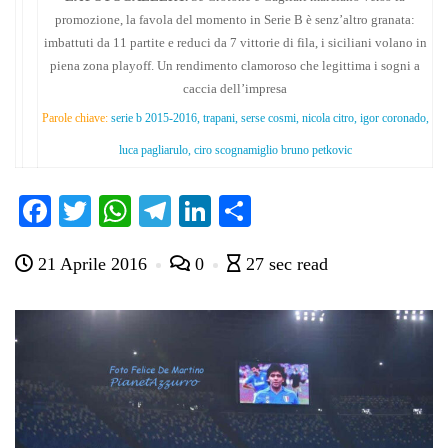
promozione, la favola del momento in Serie B è senz’altro granata:
imbattuti da 11 partite e reduci da 7 vittorie di fila, i siciliani volano in
piena zona playoff. Un rendimento clamoroso che legittima i sogni a
caccia dell’impresa
Parole chiave:
serie b 2015-2016, trapani, serse cosmi, nicola citro, igor coronado,
luca pagliarulo, ciro scognamiglio bruno petkovic
Fa
T
W
Te
Li
C
ce
wi
ha
le
nk
on
21 Aprile 2016
0
27 sec read
bo
tte
ts
gr
ed
di
ok
r
A
a
In
vi
pp
m
di