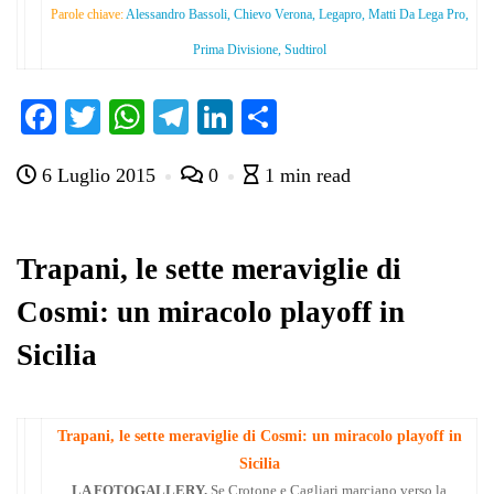
Parole chiave:
Alessandro Bassoli, Chievo Verona, Legapro, Matti Da Lega Pro,
Prima Divisione, Sudtirol
Fa
T
W
Te
Li
C
ce
wi
ha
le
nk
on
6 Luglio 2015
0
1 min read
bo
tte
ts
gr
ed
di
ok
r
A
a
In
vi
pp
m
di
Trapani, le sette meraviglie di
Cosmi: un miracolo playoff in
Sicilia
Trapani, le sette meraviglie di Cosmi: un miracolo playoff in
Sicilia
LA FOTOGALLERY.
Se Crotone e Cagliari marciano verso la