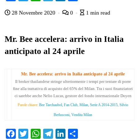
ce
wi
ha
le
nk
on
28 Novembre 2020
0
1 min read
bo
tte
ts
gr
ed
di
ok
r
A
a
In
vi
pp
m
di
Mr. Bee accelera: arrivo in Italia
anticipato al 24 aprile
Mr. Bee accelera: arrivo in Italia anticipato al 24 aprile
Il broker thailandese stringe ulteriormente i tempi per tentare di porre
fine alla trattativa di acquisto del 65% del Milan. Tra i suoi finanziatori
ci sarebbe anche Nelio Lucas, gestore del fondo internazionale Doyen
Parole chiave:
Bee Taechaubol, Fan Club, Milan, Serie A 2014-2015, Silvio
Berlusconi, Vendita Milan
Fa
T
W
Te
Li
C