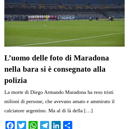
L’uomo delle foto di Maradona
nella bara si è consegnato alla
polizia
La morte di Diego Armando Maradona ha reso tristi
milioni di persone, che avevano amato e ammirato il
calciatore argentino. Ma al di là della […]
Fa
T
W
Te
Li
C