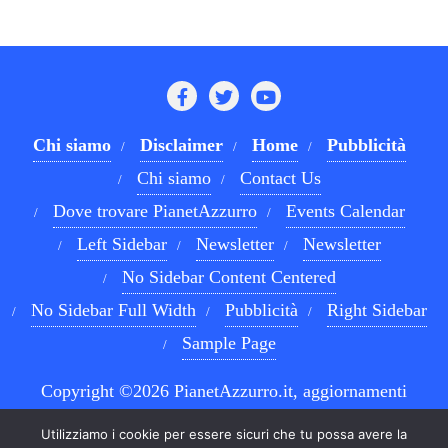
Chi siamo
Disclaimer
Home
Pubblicità
Chi siamo
Contact Us
Dove trovare PianetAzzurro
Events Calendar
Left Sidebar
Newsletter
Newsletter
No Sidebar Content Centered
No Sidebar Full Width
Pubblicità
Right Sidebar
Sample Page
Copyright ©2026 PianetAzzurro.it, aggiornamenti
costanti sul Calcio Napoli e sul mondo del betting . All
Utilizziamo i cookie per essere sicuri che tu possa avere la