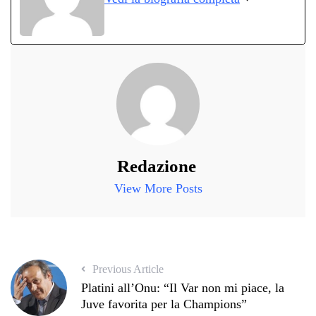
pp
m
di
Redazione
View More Posts
Previous Article
Platini all’Onu: “Il Var non mi piace, la
Juve favorita per la Champions”