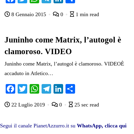
ce
wi
ha
le
nk
on
8 Gennaio 2015
0
1 min read
bo
tte
ts
gr
ed
di
ok
r
A
a
In
vi
pp
m
di
Juninho come Matrix, l’autogol è
clamoroso. VIDEO
Juninho come Matrix, l’autogol è clamoroso. VIDEOÈ
accaduto in Atletico…
Fa
T
W
Te
Li
C
ce
wi
ha
le
nk
on
22 Luglio 2019
0
25 sec read
bo
tte
ts
gr
ed
di
ok
r
A
a
In
vi
pp
m
di
Segui il canale PianetAzzurro.it su
WhatsApp, clicca qui