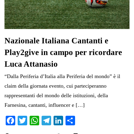
Nazionale Italiana Cantanti e
Play2give in campo per ricordare
Luca Attanasio
“Dalla Periferia d’Italia alla Periferia del mondo” è il
claim della giornata evento, cui parteciperanno
rappresentanti del mondo delle istituzioni, della
Farnesina, cantanti, influencer e […]
Fa
T
W
Te
Li
C
ce
wi
ha
le
nk
on