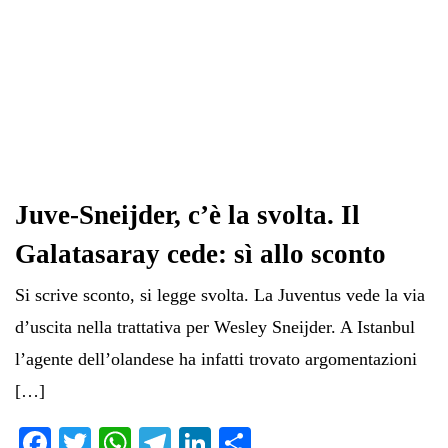
Juve-Sneijder, c’è la svolta. Il
Galatasaray cede: sì allo sconto
Si scrive sconto, si legge svolta. La Juventus vede la via
d’uscita nella trattativa per Wesley Sneijder. A Istanbul
l’agente dell’olandese ha infatti trovato argomentazioni
[…]
Fa
T
W
Te
Li
C