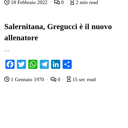
18 Febbraio 2022
0
2 min read
bo
tte
ts
gr
ed
di
ok
r
A
a
In
vi
pp
m
di
Salernitana, Gregucci è il nuovo
allenatore
…
Fa
T
W
Te
Li
C
ce
wi
ha
le
nk
on
1 Gennaio 1970
0
15 sec read
bo
tte
ts
gr
ed
di
ok
r
A
a
In
vi
pp
m
di