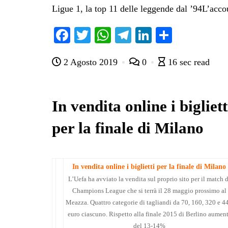
Ligue 1, la top 11 delle leggende dal ’94L’acco
Fa
T
W
Te
Li
C
ce
wi
ha
le
nk
on
2 Agosto 2019
0
16 sec read
bo
tte
ts
gr
ed
di
ok
r
A
a
In
vi
pp
m
di
In vendita online i bigliett
per la finale di Milano
In vendita online i biglietti per la finale di Milano
L’Uefa ha avviato la vendita sul proprio sito per il match d
Champions League che si terrà il 28 maggio prossimo al
Meazza. Quattro categorie di tagliandi da 70, 160, 320 e 4
euro ciascuno. Rispetto alla finale 2015 di Berlino aument
del 13-14%