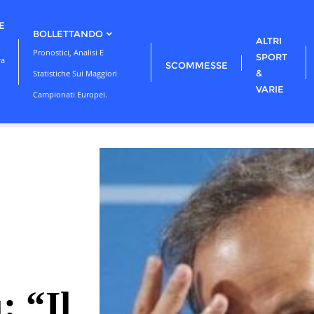
E
BOLLETTANDO
ALTRI
Pronostici, Analisi E
SPORT
ra
SCOMMESSE
&
Statistiche Sui Maggiori
VARIE
Campionati Europei.
: “Il