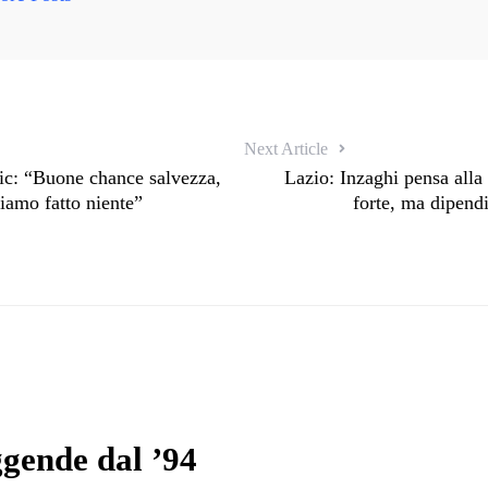
Next Article
ic: “Buone chance salvezza,
Lazio: Inzaghi pensa alla
iamo fatto niente”
forte, ma dipend
eggende dal ’94