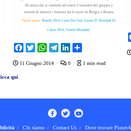
30 anni) che si candida ad essere l’outsider del gruppo e
tenterà di mettere i bastoni fra le ruote di Belgio e Russia
Parole chiave:
Brasile 2014, Corea Del Sud, Girone H, Mondiali Di
Calcio 2014, Schede Mondiali,
Fa
T
W
Te
Li
C
ce
wi
ha
le
nk
on
11 Giugno 2014
0
1 min read
bo
tte
ts
gr
ed
di
ok
r
A
a
In
vi
icca qui
pp
m
di
blicità
Chi siamo
Contact Us
Dove trovare PianetA