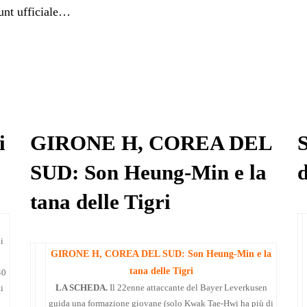
unt ufficiale…
i
GIRONE H, COREA DEL
S
SUD: Son Heung-Min e la
tana delle Tigri
i
GIRONE H, COREA DEL SUD: Son Heung-Min e la
tana delle Tigri
40
LA SCHEDA.
Il 22enne attaccante del Bayer Leverkusen
i
guida una formazione giovane (solo Kwak Tae-Hwi ha più di