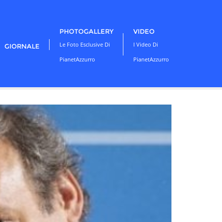
PHOTOGALLERY
VIDEO
Le Foto Esclusive Di
I Video Di
GIORNALE
PianetAzzurro
PianetAzzurro