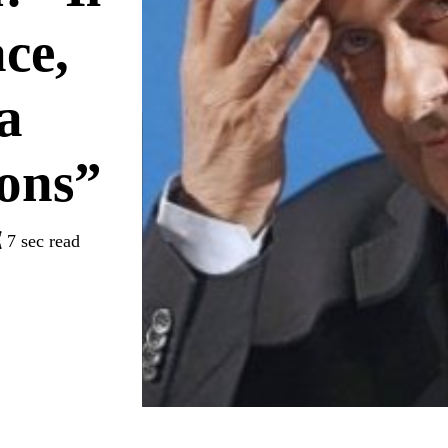
ce,
a
ons”
7 sec read