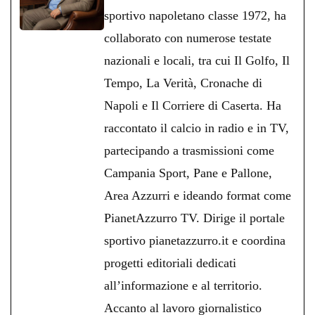
pp
m
di
sportivo napoletano classe 1972, ha
collaborato con numerose testate
nazionali e locali, tra cui Il Golfo, Il
Tempo, La Verità, Cronache di
Napoli e Il Corriere di Caserta. Ha
raccontato il calcio in radio e in TV,
partecipando a trasmissioni come
Campania Sport, Pane e Pallone,
Area Azzurri e ideando format come
PianetAzzurro TV. Dirige il portale
sportivo pianetazzurro.it e coordina
progetti editoriali dedicati
all’informazione e al territorio.
Accanto al lavoro giornalistico