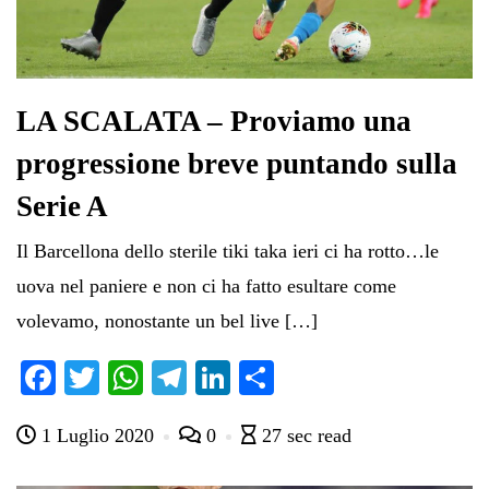
LA SCALATA – Proviamo una
progressione breve puntando sulla
Serie A
Il Barcellona dello sterile tiki taka ieri ci ha rotto…le
uova nel paniere e non ci ha fatto esultare come
volevamo, nonostante un bel live […]
Fa
T
W
Te
Li
C
ce
wi
ha
le
nk
on
1 Luglio 2020
0
27 sec read
bo
tte
ts
gr
ed
di
ok
r
A
a
In
vi