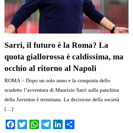
Sarri, il futuro è la Roma? La
quota giallorossa è caldissima, ma
occhio al ritorno al Napoli
ROMA – Dopo un solo anno e la conquista dello
scudetto l’avventura di Maurizio Sarri sulla panchina
della Juventus è terminata. La decisione della società
[…]
Fa
T
W
Te
Li
C