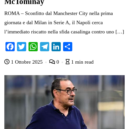
McTominay
ROMA – Sconfitto dal Manchester City nella prima
giornata e dal Milan in Serie A, il Napoli cerca
l’immediato riscatto nella sfida casalinga contro uno […]
Fa
T
W
Te
Li
C
ce
wi
ha
le
nk
on
1 Ottobre 2025
0
1 min read
bo
tte
ts
gr
ed
di
ok
r
A
a
In
vi
pp
m
di