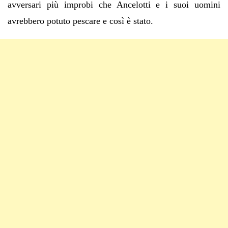
avversari più improbi che Ancelotti e i suoi uomini
avrebbero potuto pescare e così è stato.