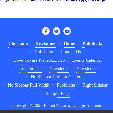
pp
m
di
Chi siamo
Disclaimer
Home
Pubblicità
Chi siamo
Contact Us
Dove trovare PianetAzzurro
Events Calendar
Left Sidebar
Newsletter
Newsletter
No Sidebar Content Centered
No Sidebar Full Width
Pubblicità
Right Sidebar
Sample Page
Copyright ©2026 PianetAzzurro.it, aggiornamenti