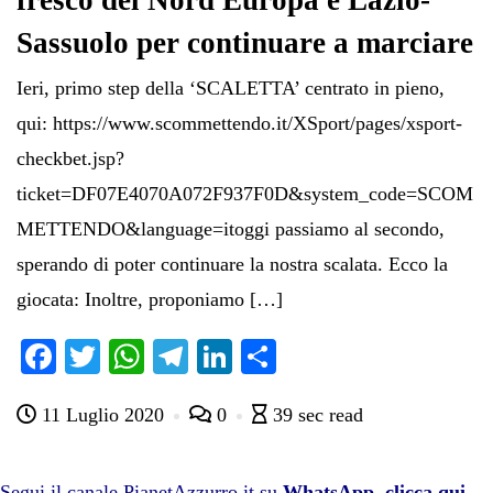
fresco del Nord Europa e Lazio-
Sassuolo per continuare a marciare
Ieri, primo step della ‘SCALETTA’ centrato in pieno,
qui: https://www.scommettendo.it/XSport/pages/xsport-
checkbet.jsp?
ticket=DF07E4070A072F937F0D&system_code=SCOM
METTENDO&language=itoggi passiamo al secondo,
sperando di poter continuare la nostra scalata. Ecco la
giocata: Inoltre, proponiamo […]
Fa
T
W
Te
Li
C
ce
wi
ha
le
nk
on
11 Luglio 2020
0
39 sec read
bo
tte
ts
gr
ed
di
ok
r
A
a
In
vi
Segui il canale PianetAzzurro.it su
WhatsApp, clicca qui