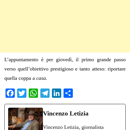
L’appuntamento è per giovedì, il primo grande passo
verso quell’obiettivo prestigioso e tanto atteso: riportare
quella coppa a
casa
.
Fa
T
W
Te
Li
C
ce
wi
ha
le
nk
on
bo
tte
ts
gr
ed
di
Vincenzo Letizia
ok
r
A
a
In
vi
Vincenzo Letizia, giornalista