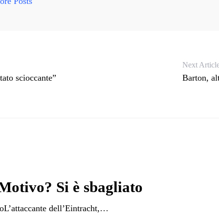
re Posts
Next Articl
tato scioccante”
Barton, al
Motivo? Si è sbagliato
toL’attaccante dell’Eintracht,…