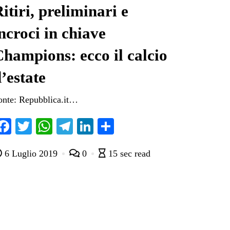
itiri, preliminari e
ncroci in chiave
hampions: ecco il calcio
’estate
onte: Repubblica.it…
Fa
T
W
Te
Li
C
ce
wi
ha
le
nk
on
6 Luglio 2019
0
15 sec read
bo
tte
ts
gr
ed
di
ok
r
A
a
In
vi
pp
m
di