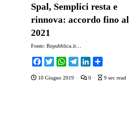
Spal, Semplici resta e
rinnova: accordo fino al
2021
Fonte: Repubblica.it…
Fa
T
W
Te
Li
C
ce
wi
ha
le
nk
on
10 Giugno 2019
0
9 sec read
bo
tte
ts
gr
ed
di
ok
r
A
a
In
vi
pp
m
di