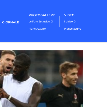
PHOTOGALLERY
VIDEO
Le Foto Esclusive Di
I Video Di
GIORNALE
PianetAzzurro
PianetAzzurro