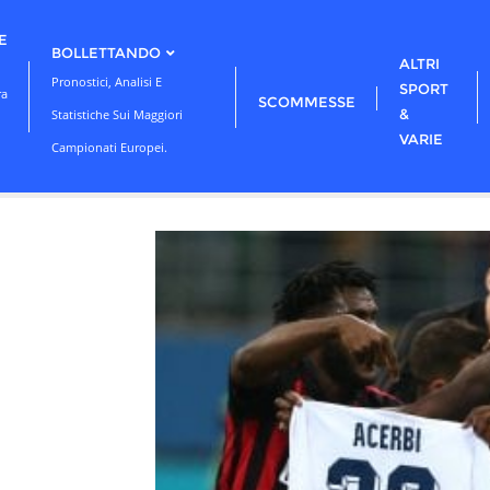
E
BOLLETTANDO
ALTRI
Pronostici, Analisi E
SPORT
ra
SCOMMESSE
&
Statistiche Sui Maggiori
VARIE
Campionati Europei.