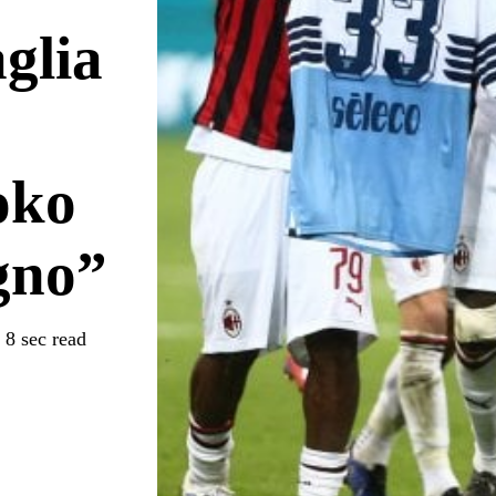
glia
oko
gno”
8 sec read