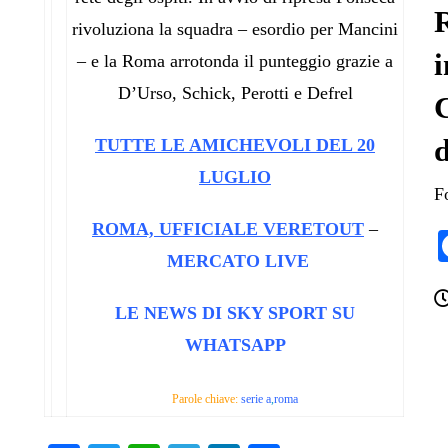
R
rivoluziona la squadra – esordio per Mancini
i
– e la Roma arrotonda il punteggio grazie a
D’Urso, Schick, Perotti e Defrel
C
d
TUTTE LE AMICHEVOLI DEL 20
LUGLIO
F
ROMA, UFFICIALE VERETOUT
–
MERCATO LIVE
LE NEWS DI SKY SPORT SU
WHATSAPP
Parole chiave:
serie a
,
roma