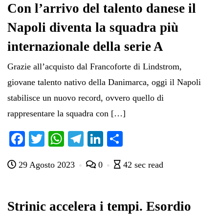
Con l’arrivo del talento danese il
Napoli diventa la squadra più
internazionale della serie A
Grazie all’acquisto dal Francoforte di Lindstrom,
giovane talento nativo della Danimarca, oggi il Napoli
stabilisce un nuovo record, ovvero quello di
rappresentare la squadra con […]
Fa
T
W
Te
Li
C
ce
wi
ha
le
nk
on
29 Agosto 2023
0
42 sec read
bo
tte
ts
gr
ed
di
ok
r
A
a
In
vi
pp
m
di
Strinic accelera i tempi. Esordio