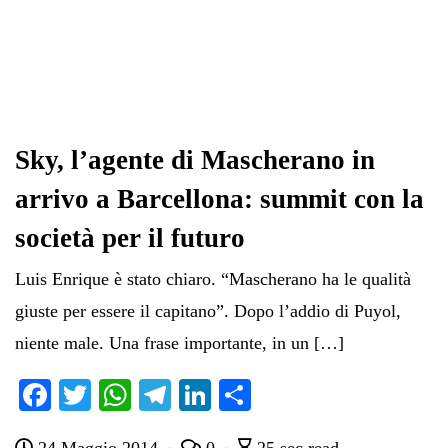
Sky, l’agente di Mascherano in
arrivo a Barcellona: summit con la
società per il futuro
Luis Enrique è stato chiaro. “Mascherano ha le qualità
giuste per essere il capitano”. Dopo l’addio di Puyol,
niente male. Una frase importante, in un […]
Fa
T
W
Te
Li
C
ce
wi
ha
le
nk
on