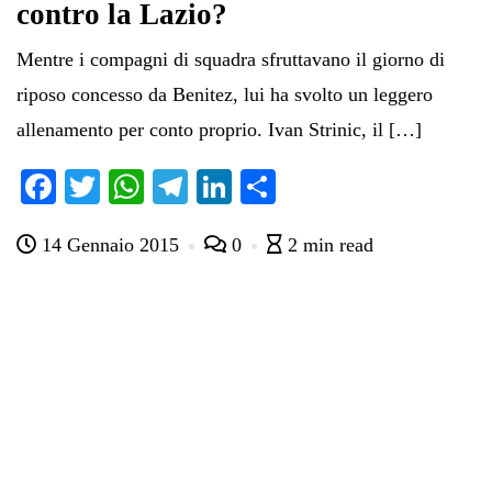
contro la Lazio?
Mentre i compagni di squadra sfruttavano il giorno di
riposo concesso da Benitez, lui ha svolto un leggero
allenamento per conto proprio. Ivan Strinic, il […]
Fa
T
W
Te
Li
C
ce
wi
ha
le
nk
on
14 Gennaio 2015
0
2 min read
bo
tte
ts
gr
ed
di
ok
r
A
a
In
vi
pp
m
di