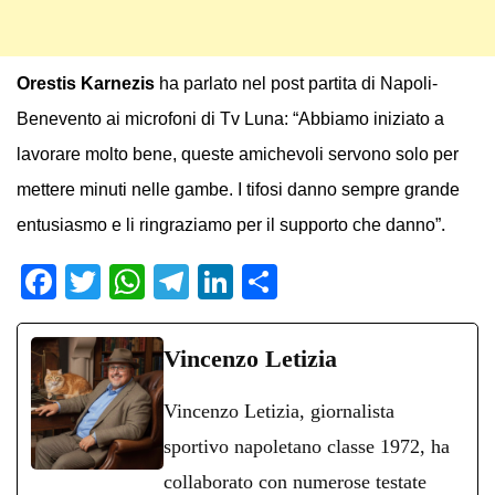
Orestis Karnezis
ha parlato nel post partita di Napoli-
Benevento ai microfoni di Tv Luna: “Abbiamo iniziato a
lavorare molto bene, queste amichevoli servono solo per
mettere minuti nelle gambe. I tifosi danno sempre grande
.
entusiasmo e li ringraziamo per il supporto che danno”
Fa
T
W
Te
Li
C
ce
wi
ha
le
nk
on
bo
tte
ts
gr
ed
di
Vincenzo Letizia
ok
r
A
a
In
vi
Vincenzo Letizia, giornalista
pp
m
di
sportivo napoletano classe 1972, ha
collaborato con numerose testate