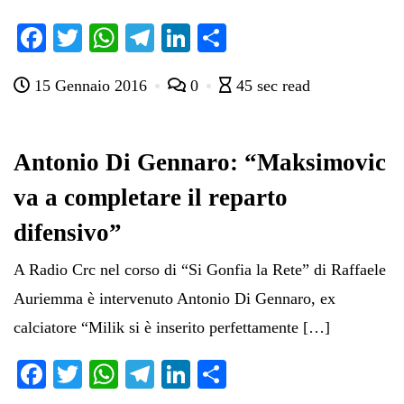
Fa
T
W
Te
Li
C
ce
wi
ha
le
nk
on
15 Gennaio 2016
0
45 sec read
bo
tte
ts
gr
ed
di
ok
r
A
a
In
vi
pp
m
di
Antonio Di Gennaro: “Maksimovic
va a completare il reparto
difensivo”
A Radio Crc nel corso di “Si Gonfia la Rete” di Raffaele
Auriemma è intervenuto Antonio Di Gennaro, ex
calciatore “Milik si è inserito perfettamente […]
Fa
T
W
Te
Li
C
ce
wi
ha
le
nk
on