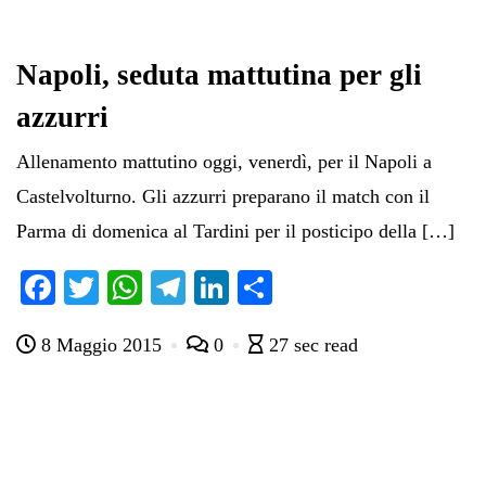
ok
r
A
a
In
vi
pp
m
di
Napoli, seduta mattutina per gli
azzurri
Allenamento mattutino oggi, venerdì, per il Napoli a
Castelvolturno. Gli azzurri preparano il match con il
Parma di domenica al Tardini per il posticipo della […]
Fa
T
W
Te
Li
C
ce
wi
ha
le
nk
on
8 Maggio 2015
0
27 sec read
bo
tte
ts
gr
ed
di
ok
r
A
a
In
vi
pp
m
di