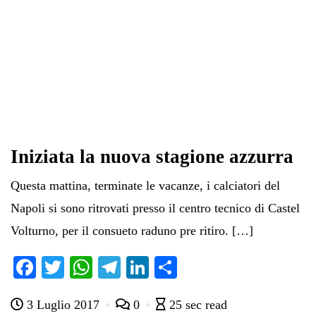
Iniziata la nuova stagione azzurra
Questa mattina, terminate le vacanze, i calciatori del
Napoli si sono ritrovati presso il centro tecnico di Castel
Volturno, per il consueto raduno pre ritiro. […]
Fa
T
W
Te
Li
C
ce
wi
ha
le
nk
on
3 Luglio 2017
0
25 sec read
bo
tte
ts
gr
ed
di