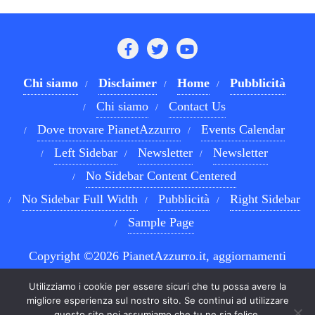
Chi siamo
Disclaimer
Home
Pubblicità
Chi siamo
Contact Us
Dove trovare PianetAzzurro
Events Calendar
Left Sidebar
Newsletter
Newsletter
No Sidebar Content Centered
No Sidebar Full Width
Pubblicità
Right Sidebar
Sample Page
Copyright ©2026 PianetAzzurro.it, aggiornamenti
costanti sul Calcio Napoli e sul mondo del betting . All
Utilizziamo i cookie per essere sicuri che tu possa avere la
rights reserved.
Powered by
WordPress
&
Designed by
migliore esperienza sul nostro sito. Se continui ad utilizzare
questo sito noi assumiamo che tu ne sia felice.