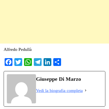
Alfredo Pedullà
Fa
T
W
Te
Li
C
ce
wi
ha
le
nk
on
bo
tte
ts
gr
ed
di
Giuseppe Di Marzo
ok
r
A
a
In
vi
Vedi la biografia completa
pp
m
di