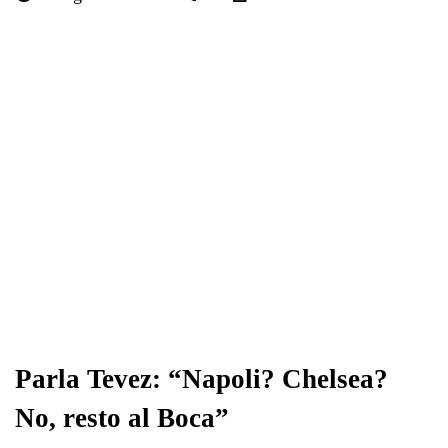
bo
tte
ts
gr
ed
di
ok
r
A
a
In
vi
pp
m
di
Parla Tevez: “Napoli? Chelsea?
No, resto al Boca”