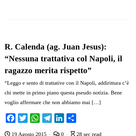
R. Calenda (ag. Juan Jesus):
“Nessuna trattativa col Napoli, il
ragazzo merita rispetto”
“Leggo e sento di trattative con il Napoli, addirittura c’è
chi mette in primo piano questa pseudo notizia. Bene
voglio affermare che non abbiamo mai […]
Fa
T
W
Te
Li
C
ce
wi
ha
le
nk
on
19 Agosto 2015
0
28 sec read