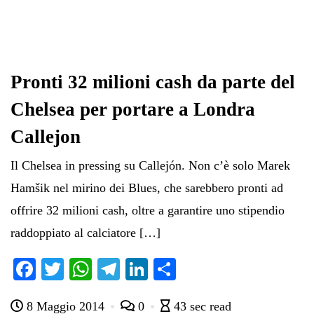
Pronti 32 milioni cash da parte del
Chelsea per portare a Londra
Callejon
Il Chelsea in pressing su Callejón. Non c’è solo Marek
Hamšik nel mirino dei Blues, che sarebbero pronti ad
offrire 32 milioni cash, oltre a garantire uno stipendio
raddoppiato al calciatore […]
Fa
T
W
Te
Li
C
ce
wi
ha
le
nk
on
8 Maggio 2014
0
43 sec read
bo
tte
ts
gr
ed
di