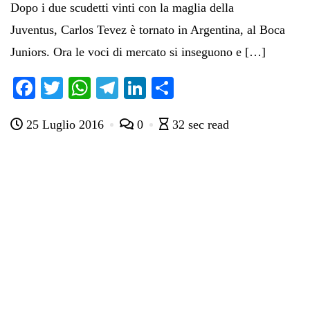
Dopo i due scudetti vinti con la maglia della
Juventus, Carlos Tevez è tornato in Argentina, al Boca
Juniors. Ora le voci di mercato si inseguono e […]
Fa
T
W
Te
Li
C
ce
wi
ha
le
nk
on
25 Luglio 2016
0
32 sec read
bo
tte
ts
gr
ed
di
ok
r
A
a
In
vi
pp
m
di