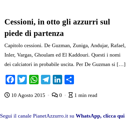
ok
r
A
a
In
vi
pp
m
di
Cessioni, in otto gli azzurri sul
piede di partenza
Capitolo cessioni. De Guzman, Zuniga, Andujar, Rafael,
Inler, Vargas, Ghoulam ed El Kaddouri. Questi i nomi
dei calciatori in probabile uscita. Per De Guzman si […]
Fa
T
W
Te
Li
C
ce
wi
ha
le
nk
on
10 Agosto 2015
0
1 min read
bo
tte
ts
gr
ed
di
ok
r
A
a
In
vi
pp
m
di
Segui il canale PianetAzzurro.it su
WhatsApp, clicca qui