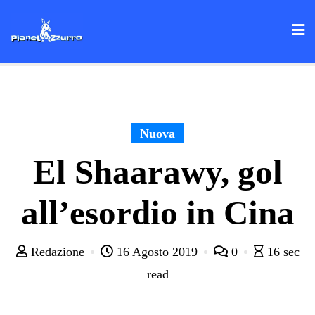
Skip
to
content
Nuova
El Shaarawy, gol
all’esordio in Cina
Redazione
16 Agosto 2019
0
16 sec
read