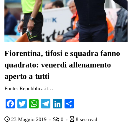
Fiorentina, tifosi e squadra fanno
quadrato: venerdì allenamento
aperto a tutti
Fonte: Repubblica.it…
Fa
T
W
Te
Li
C
ce
wi
ha
le
nk
on
23 Maggio 2019
0
8 sec read
bo
tte
ts
gr
ed
di