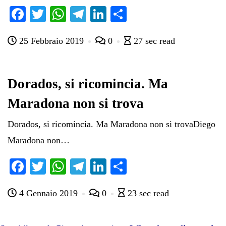
Fa
T
W
Te
Li
C
ce
wi
ha
le
nk
on
25 Febbraio 2019
0
27 sec read
bo
tte
ts
gr
ed
di
ok
r
A
a
In
vi
pp
m
di
Dorados, si ricomincia. Ma
Maradona non si trova
Dorados, si ricomincia. Ma Maradona non si trovaDiego
Maradona non…
Fa
T
W
Te
Li
C
ce
wi
ha
le
nk
on
4 Gennaio 2019
0
23 sec read
bo
tte
ts
gr
ed
di
ok
r
A
a
In
vi