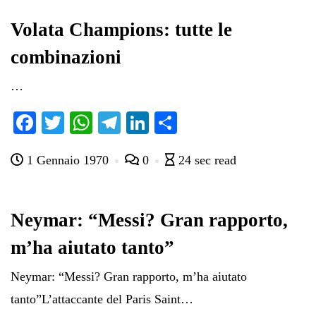
ok
r
A
a
In
vi
pp
m
di
Volata Champions: tutte le
combinazioni
…
Fa
T
W
Te
Li
C
ce
wi
ha
le
nk
on
1 Gennaio 1970
0
24 sec read
bo
tte
ts
gr
ed
di
ok
r
A
a
In
vi
pp
m
di
Neymar: “Messi? Gran rapporto,
m’ha aiutato tanto”
Neymar: “Messi? Gran rapporto, m’ha aiutato
tanto”L’attaccante del Paris Saint…