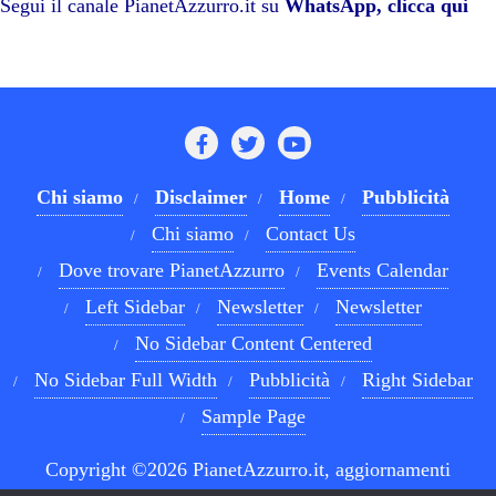
pp
m
di
Segui il canale PianetAzzurro.it su
WhatsApp, clicca qui
Chi siamo
Disclaimer
Home
Pubblicità
Chi siamo
Contact Us
Dove trovare PianetAzzurro
Events Calendar
Left Sidebar
Newsletter
Newsletter
No Sidebar Content Centered
No Sidebar Full Width
Pubblicità
Right Sidebar
Sample Page
Copyright ©2026 PianetAzzurro.it, aggiornamenti