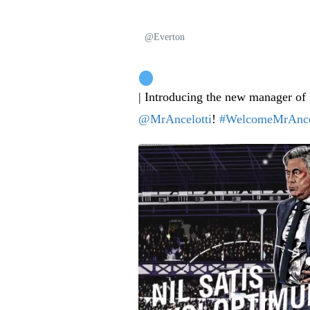
✔
@Everton
| Introducing the new manager of 
@
MrAncelotti
!
#
WelcomeMrAncel