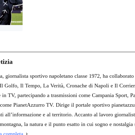
C
on
i
tizia
i
a, giornalista sportivo napoletano classe 1972, ha collaborato
i
i Il Golfo, Il Tempo, La Verità, Cronache di Napoli e Il Corrie
 e in TV, partecipando a trasmissioni come Campania Sport, Pa
come PianetAzzurro TV. Dirige il portale sportivo pianetazzur
ti all’informazione e al territorio. Accanto al lavoro giornalist
montagna, la natura e il punto esatto in cui sogno e nostalgia 
ia completa