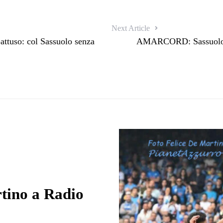
Next Article
ttuso: col Sassuolo senza
AMARCORD: Sassuolo-Na
rtino a Radio