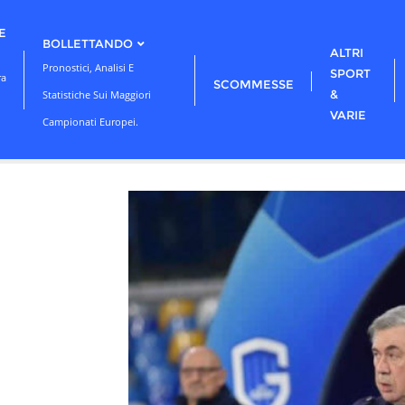
E
BOLLETTANDO
ALTRI
Pronostici, Analisi E
SPORT
ra
SCOMMESSE
&
Statistiche Sui Maggiori
VARIE
Campionati Europei.