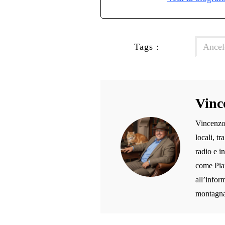
Tags :
Ancel
Vinc
Vincenzo 
locali, t
radio e i
come Pian
all’inform
montagna,