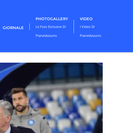
PHOTOGALLERY
VIDEO
Le Foto Esclusive Di
I Video Di
GIORNALE
PianetAzzurro
PianetAzzurro