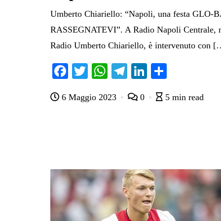
Umberto Chiariello: “Napoli, una festa GLO-BA
RASSEGNATEVI”. A Radio Napoli Centrale, nel
Radio Umberto Chiariello, è intervenuto con [
Fa
T
W
Te
Li
C
ce
wi
ha
le
nk
on
6 Maggio 2023
0
5 min read
bo
tte
ts
gr
ed
di
ok
r
A
a
In
vi
pp
m
di