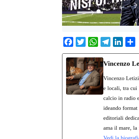
Fa
T
W
Te
Li
ce
wi
ha
le
nk
bo
tte
ts
gr
ed
d
Vincenzo Le
ok
r
A
a
In
v
Vincenzo Letizi
pp
m
d
e locali, tra cu
calcio in radio
ideando format 
editoriali dedica
ama il mare, la 
Vedi la biograf