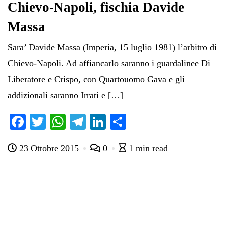
Chievo-Napoli, fischia Davide
Massa
Sara’ Davide Massa (Imperia, 15 luglio 1981) l’arbitro di
Chievo-Napoli. Ad affiancarlo saranno i guardalinee Di
Liberatore e Crispo, con Quartouomo Gava e gli
addizionali saranno Irrati e […]
Fa
T
W
Te
Li
C
ce
wi
ha
le
nk
on
23 Ottobre 2015
0
1 min read
bo
tte
ts
gr
ed
di
ok
r
A
a
In
vi
pp
m
di