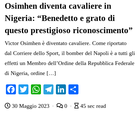
Osimhen diventa cavaliere in
Nigeria: “Benedetto e grato di
questo prestigioso riconoscimento”
Victor Osimhen è diventato cavaliere. Come riportato
dal Corriere dello Sport, il bomber del Napoli è a tutti gli
effetti un Membro dell’Ordine della Repubblica Federale
di Nigeria, ordine […]
Fa
T
W
Te
Li
C
ce
wi
ha
le
nk
on
30 Maggio 2023
0
45 sec read
bo
tte
ts
gr
ed
di
ok
r
A
a
In
vi
pp
m
di