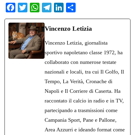
Fa
T
W
Te
Li
C
ce
wi
ha
le
nk
on
bo
tte
ts
gr
ed
di
Vincenzo Letizia
ok
r
A
a
In
vi
Vincenzo Letizia, giornalista
pp
m
di
sportivo napoletano classe 1972, ha
collaborato con numerose testate
nazionali e locali, tra cui Il Golfo, Il
Tempo, La Verità, Cronache di
Napoli e Il Corriere di Caserta. Ha
raccontato il calcio in radio e in TV,
partecipando a trasmissioni come
Campania Sport, Pane e Pallone,
Area Azzurri e ideando format come