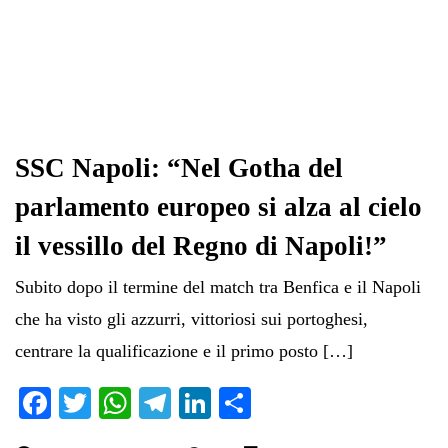
SSC Napoli: “Nel Gotha del
parlamento europeo si alza al cielo
il vessillo del Regno di Napoli!”
Subito dopo il termine del match tra Benfica e il Napoli
che ha visto gli azzurri, vittoriosi sui portoghesi,
centrare la qualificazione e il primo posto […]
Fa
T
W
Te
Li
C
ce
wi
ha
le
nk
on