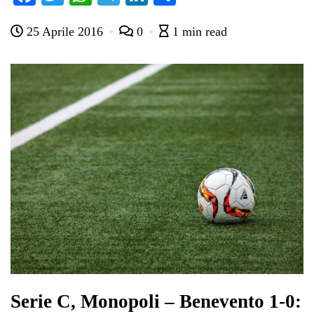
ce
wi
ha
le
nk
on
25 Aprile 2016
0
1 min read
bo
tte
ts
gr
ed
di
ok
r
A
a
In
vi
pp
m
di
Serie C, Monopoli – Benevento 1-0: