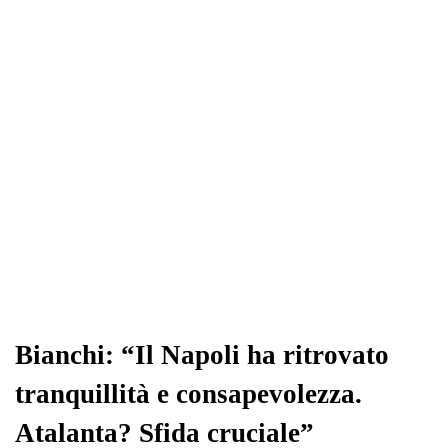
ok
r
A
a
In
vi
pp
m
di
Bianchi: “Il Napoli ha ritrovato
tranquillità e consapevolezza.
Atalanta? Sfida cruciale”