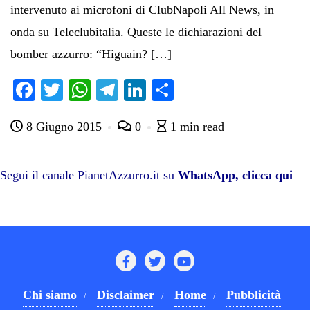
intervenuto ai microfoni di ClubNapoli All News, in
onda su Teleclubitalia. Queste le dichiarazioni del
bomber azzurro: “Higuain? […]
Fa
T
W
Te
Li
C
ce
wi
ha
le
nk
on
8 Giugno 2015
0
1 min read
bo
tte
ts
gr
ed
di
ok
r
A
a
In
vi
pp
m
di
Segui il canale PianetAzzurro.it su
WhatsApp, clicca qui
Chi siamo
Disclaimer
Home
Pubblicità