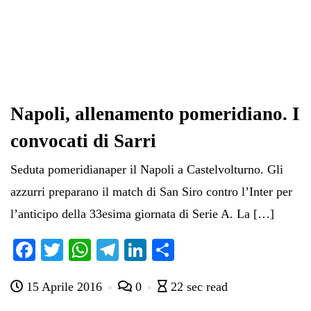
Napoli, allenamento pomeridiano. I
convocati di Sarri
Seduta pomeridianaper il Napoli a Castelvolturno. Gli
azzurri preparano il match di San Siro contro l’Inter per
l’anticipo della 33esima giornata di Serie A. La […]
Fa
T
W
Te
Li
C
ce
wi
ha
le
nk
on
15 Aprile 2016
0
22 sec read
bo
tte
ts
gr
ed
di