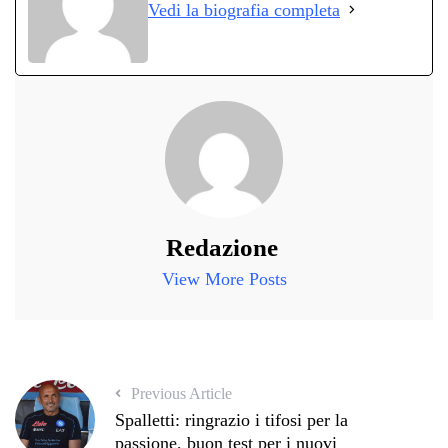
Vedi la biografia completa
pp
m
di
Redazione
View More Posts
Previous Article
Spalletti: ringrazio i tifosi per la
passione, buon test per i nuovi