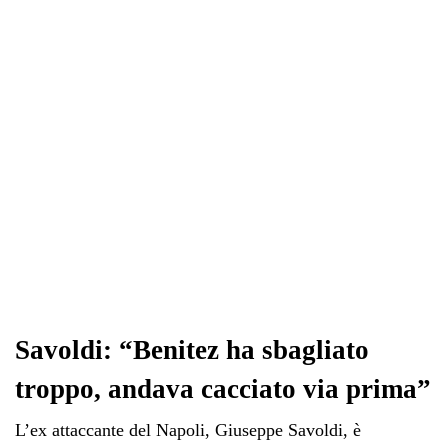
ok
r
A
a
In
vi
pp
m
di
Savoldi: “Benitez ha sbagliato
troppo, andava cacciato via prima”
L’ex attaccante del Napoli, Giuseppe Savoldi, è