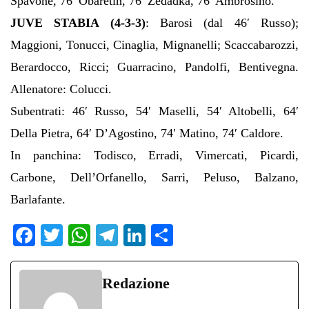
Spavone, 76′ Obaretin, 76′ Zedadka, 76′ Ambrosino.
JUVE STABIA (4-3-3)
: Barosi (dal 46′ Russo);
Maggioni, Tonucci, Cinaglia, Mignanelli; Scaccabarozzi,
Berardocco, Ricci; Guarracino, Pandolfi, Bentivegna.
Allenatore: Colucci.
Subentrati: 46′ Russo, 54′ Maselli, 54′ Altobelli, 64′
Della Pietra, 64′ D’Agostino, 74′ Matino, 74′ Caldore.
In panchina: Todisco, Erradi, Vimercati, Picardi,
Carbone, Dell’Orfanello, Sarri, Peluso, Balzano,
Barlafante.
Fa
T
W
Te
Li
C
ce
wi
ha
le
nk
on
bo
tte
ts
gr
ed
di
Redazione
ok
r
A
a
In
vi