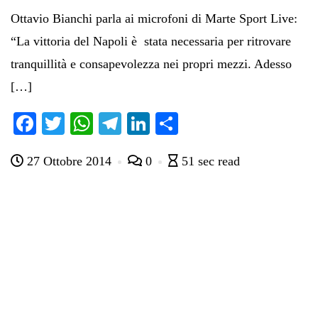
Ottavio Bianchi parla ai microfoni di Marte Sport Live:
“La vittoria del Napoli è stata necessaria per ritrovare
tranquillità e consapevolezza nei propri mezzi. Adesso
[…]
Fa
T
W
Te
Li
C
ce
wi
ha
le
nk
on
27 Ottobre 2014
0
51 sec read
bo
tte
ts
gr
ed
di
ok
r
A
a
In
vi
pp
m
di