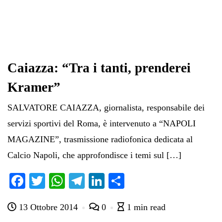
Caiazza: “Tra i tanti, prenderei
Kramer”
SALVATORE CAIAZZA, giornalista, responsabile dei
servizi sportivi del Roma, è intervenuto a “NAPOLI
MAGAZINE”, trasmissione radiofonica dedicata al
Calcio Napoli, che approfondisce i temi sul […]
Fa
T
W
Te
Li
C
ce
wi
ha
le
nk
on
13 Ottobre 2014
0
1 min read
bo
tte
ts
gr
ed
di