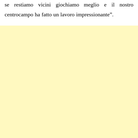
se restiamo vicini giochiamo meglio e il nostro
centrocampo ha fatto un lavoro impressionante”.