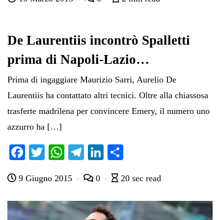
bo
tte
ts
gr
ed
di
ok
r
A
a
In
vi
pp
m
di
De Laurentiis incontrò Spalletti
prima di Napoli-Lazio…
Prima di ingaggiare Maurizio Sarri, Aurelio De
Laurentiis ha contattato altri tecnici. Oltre alla chiassosa
trasferte madrilena per convincere Emery, il numero uno
azzurro ha […]
Fa
T
W
Te
Li
C
ce
wi
ha
le
nk
on
9 Giugno 2015
0
20 sec read
bo
tte
ts
gr
ed
di
ok
r
A
a
In
vi
pp
m
di