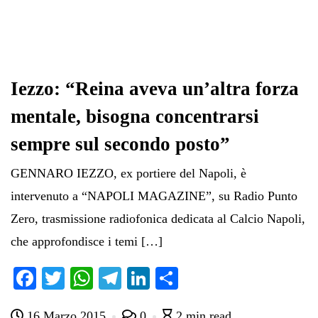
Iezzo: “Reina aveva un’altra forza
mentale, bisogna concentrarsi
sempre sul secondo posto”
GENNARO IEZZO, ex portiere del Napoli, è
intervenuto a “NAPOLI MAGAZINE”, su Radio Punto
Zero, trasmissione radiofonica dedicata al Calcio Napoli,
che approfondisce i temi […]
Fa
T
W
Te
Li
C
ce
wi
ha
le
nk
on
16 Marzo 2015
0
2 min read