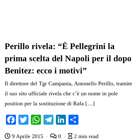
Perillo rivela: “È Pellegrini la
prima scelta del Napoli per il dopo
Benitez: ecco i motivi”
Il direttore del Tgr Campania, Antonello Perillo, tramite
il suo sito ufficiale rivela che c’è un nome in pole
position per la sostituzione di Rafa […]
Fa
T
W
Te
Li
C
ce
wi
ha
le
nk
on
9 Aprile 2015
0
2 min read
bo
tte
ts
gr
ed
di