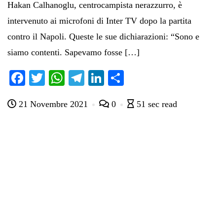
Hakan Calhanoglu, centrocampista nerazzurro, è
intervenuto ai microfoni di Inter TV dopo la partita
contro il Napoli. Queste le sue dichiarazioni: “Sono e
siamo contenti. Sapevamo fosse […]
Fa
T
W
Te
Li
C
ce
wi
ha
le
nk
on
21 Novembre 2021
0
51 sec read
bo
tte
ts
gr
ed
di
ok
r
A
a
In
vi
pp
m
di