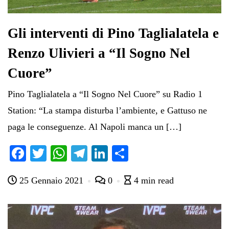
Gli interventi di Pino Taglialatela e
Renzo Ulivieri a “Il Sogno Nel
Cuore”
Pino Taglialatela a “Il Sogno Nel Cuore” su Radio 1
Station: “La stampa disturba l’ambiente, e Gattuso ne
paga le conseguenze. Al Napoli manca un […]
Fa
T
W
Te
Li
C
ce
wi
ha
le
nk
on
25 Gennaio 2021
0
4 min read
bo
tte
ts
gr
ed
di
ok
r
A
a
In
vi
pp
m
di