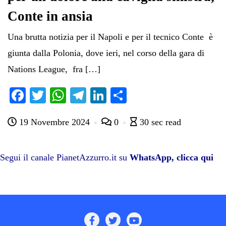
Conte in ansia
Una brutta notizia per il Napoli e per il tecnico Conte è
giunta dalla Polonia, dove ieri, nel corso della gara di
Nations League, fra […]
Fa
T
W
Te
Li
C
ce
wi
ha
le
nk
on
19 Novembre 2024
0
30 sec read
bo
tte
ts
gr
ed
di
ok
r
A
a
In
vi
pp
m
di
Segui il canale PianetAzzurro.it su
WhatsApp, clicca qui