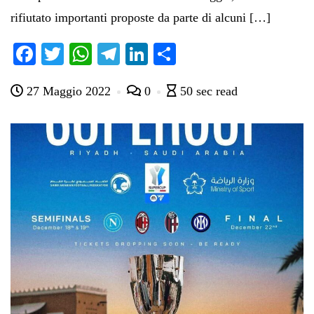
rifiutato importanti proposte da parte di alcuni […]
Fa
T
W
Te
Li
C
ce
wi
ha
le
nk
on
27 Maggio 2022
0
50 sec read
bo
tte
ts
gr
ed
di
ok
r
A
a
In
vi
pp
m
di