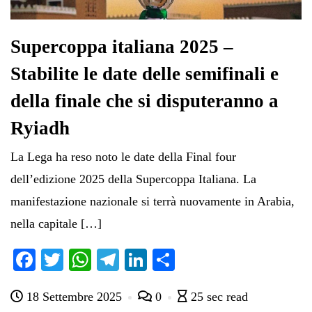
Supercoppa italiana 2025 –
Stabilite le date delle semifinali e
della finale che si disputeranno a
Ryiadh
La Lega ha reso noto le date della Final four
dell’edizione 2025 della Supercoppa Italiana. La
manifestazione nazionale si terrà nuovamente in Arabia,
nella capitale […]
Fa
T
W
Te
Li
C
ce
wi
ha
le
nk
on
18 Settembre 2025
0
25 sec read
bo
tte
ts
gr
ed
di