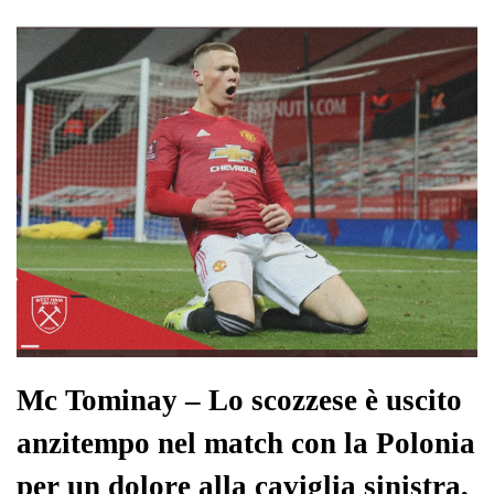
ok
r
A
a
In
vi
pp
m
di
Mc Tominay – Lo scozzese è uscito
anzitempo nel match con la Polonia
per un dolore alla caviglia sinistra,