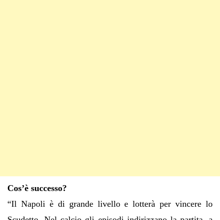
Cos’è successo?
“Il Napoli è di grande livello e lotterà per vincere lo
Scudetto. Nel calcio gli episodi indirizzano la partita, a