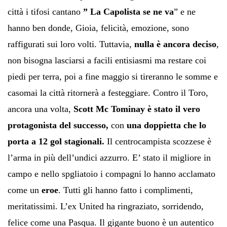
città i tifosi cantano
” La Capolista se ne va
” e ne
hanno ben donde, Gioia, felicità, emozione, sono
raffigurati sui loro volti. Tuttavia,
nulla è ancora deciso
,
non bisogna lasciarsi a facili entisiasmi ma restare coi
piedi per terra, poi a fine maggio si tireranno le somme e
casomai la città ritornerà a festeggiare. Contro il Toro,
ancora una volta,
Scott Mc Tominay è stato il vero
protagonista del successo,
con
una doppietta che lo
porta a 12 gol stagionali.
Il centrocampista scozzese è
l’arma in più dell’undici azzurro. E’ stato il migliore in
campo e nello spgliatoio i compagni lo hanno acclamato
come un
eroe
. Tutti gli hanno fatto i complimenti,
meritatissimi. L’ex United ha ringraziato, sorridendo,
felice come una Pasqua. Il gigante buono è un autentico