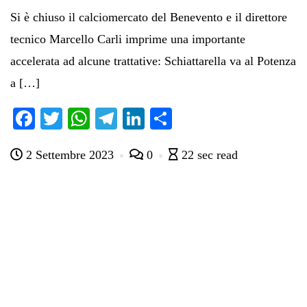
Si è chiuso il calciomercato del Benevento e il direttore
tecnico Marcello Carli imprime una importante
accelerata ad alcune trattative: Schiattarella va al Potenza
a […]
Fa
T
W
Te
Li
C
ce
wi
ha
le
nk
on
2 Settembre 2023
0
22 sec read
bo
tte
ts
gr
ed
di
ok
r
A
a
In
vi
pp
m
di