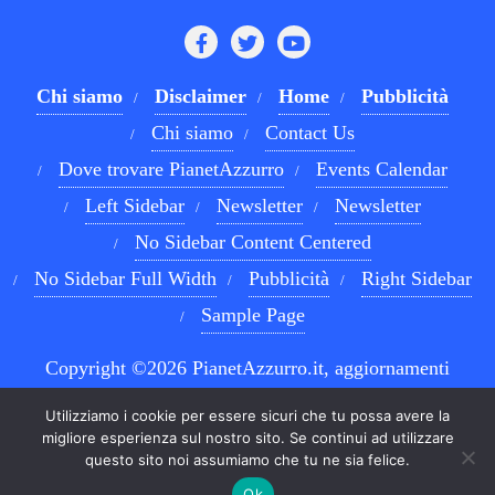
Chi siamo
Disclaimer
Home
Pubblicità
Chi siamo
Contact Us
Dove trovare PianetAzzurro
Events Calendar
Left Sidebar
Newsletter
Newsletter
No Sidebar Content Centered
No Sidebar Full Width
Pubblicità
Right Sidebar
Sample Page
Copyright ©2026 PianetAzzurro.it, aggiornamenti
costanti sul Calcio Napoli e sul mondo del betting . All
Utilizziamo i cookie per essere sicuri che tu possa avere la
rights reserved.
Powered by
WordPress
&
Designed by
migliore esperienza sul nostro sito. Se continui ad utilizzare
questo sito noi assumiamo che tu ne sia felice.
Bizberg Themes
Ok