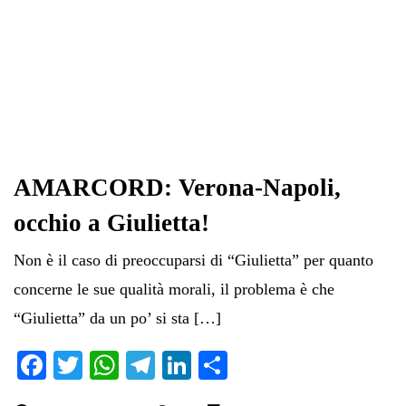
AMARCORD: Verona-Napoli,
occhio a Giulietta!
Non è il caso di preoccuparsi di “Giulietta” per quanto
concerne le sue qualità morali, il problema è che
“Giulietta” da un po’ si sta […]
Fa
T
W
Te
Li
C
ce
wi
ha
le
nk
on