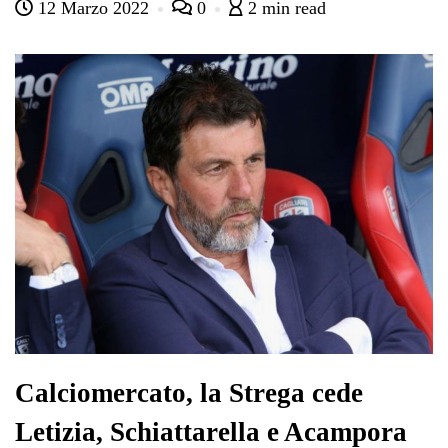
12 Marzo 2022
0
2 min read
bo
tte
ts
gr
ed
di
ok
r
A
a
In
vi
pp
m
di
Calciomercato, la Strega cede
Letizia, Schiattarella e Acampora