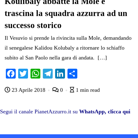
Koulibaly abbatte la Mole e
trascina la squadra azzurra ad un
successo storico
Il Vesuvio si prende la rivincita sulla Mole, demandando
il senegalese Kalidou Kolubaly a ritornare lo schiaffo
subito al San Paolo nella gara di andata. […]
Fa
T
W
Te
Li
C
ce
wi
ha
le
nk
on
23 Aprile 2018
0
1 min read
bo
tte
ts
gr
ed
di
ok
r
A
a
In
vi
pp
m
di
Segui il canale PianetAzzurro.it su
WhatsApp, clicca qui