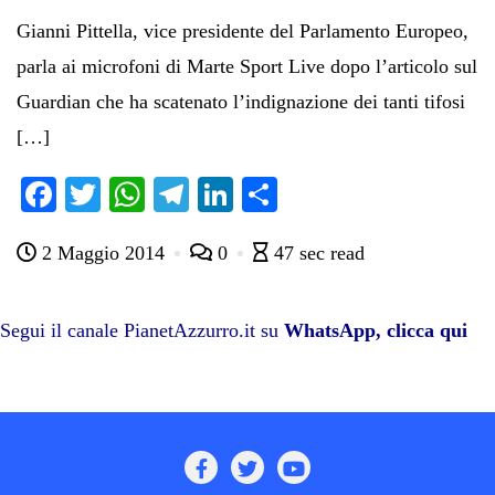
Gianni Pittella, vice presidente del Parlamento Europeo,
parla ai microfoni di Marte Sport Live dopo l’articolo sul
Guardian che ha scatenato l’indignazione dei tanti tifosi
[…]
Fa
T
W
Te
Li
C
ce
wi
ha
le
nk
on
2 Maggio 2014
0
47 sec read
bo
tte
ts
gr
ed
di
ok
r
A
a
In
vi
pp
m
di
Segui il canale PianetAzzurro.it su
WhatsApp, clicca qui