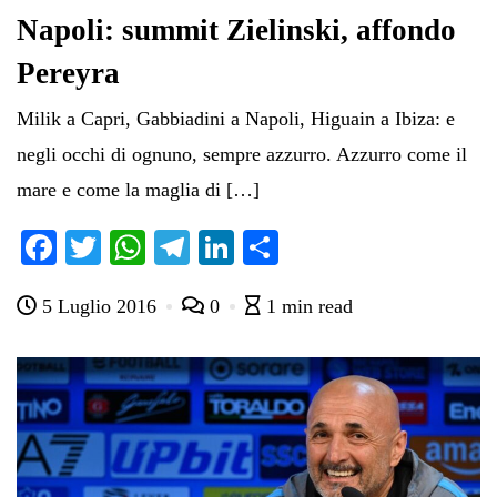
Napoli: summit Zielinski, affondo
Pereyra
Milik a Capri, Gabbiadini a Napoli, Higuain a Ibiza: e
negli occhi di ognuno, sempre azzurro. Azzurro come il
mare e come la maglia di […]
Fa
T
W
Te
Li
C
ce
wi
ha
le
nk
on
5 Luglio 2016
0
1 min read
bo
tte
ts
gr
ed
di
ok
r
A
a
In
vi
pp
m
di