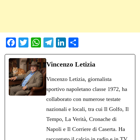
Fa
T
W
Te
Li
C
ce
wi
ha
le
nk
on
bo
tte
ts
gr
ed
di
Vincenzo Letizia
ok
r
A
a
In
vi
Vincenzo Letizia, giornalista
pp
m
di
sportivo napoletano classe 1972, ha
collaborato con numerose testate
nazionali e locali, tra cui Il Golfo, Il
Tempo, La Verità, Cronache di
Napoli e Il Corriere di Caserta. Ha
raccontato il calcio in radio e in TV,