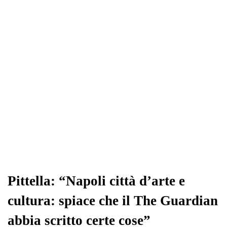
ok
r
A
a
In
vi
pp
m
di
Pittella: “Napoli città d’arte e
cultura: spiace che il The Guardian
abbia scritto certe cose”