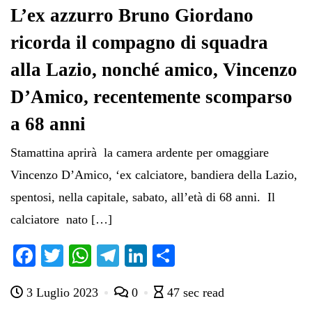
L’ex azzurro Bruno Giordano
ricorda il compagno di squadra
alla Lazio, nonché amico, Vincenzo
D’Amico, recentemente scomparso
a 68 anni
Stamattina aprirà la camera ardente per omaggiare
Vincenzo D’Amico, ‘ex calciatore, bandiera della Lazio,
spentosi, nella capitale, sabato, all’età di 68 anni. Il
calciatore nato […]
Fa
T
W
Te
Li
C
ce
wi
ha
le
nk
on
3 Luglio 2023
0
47 sec read
bo
tte
ts
gr
ed
di