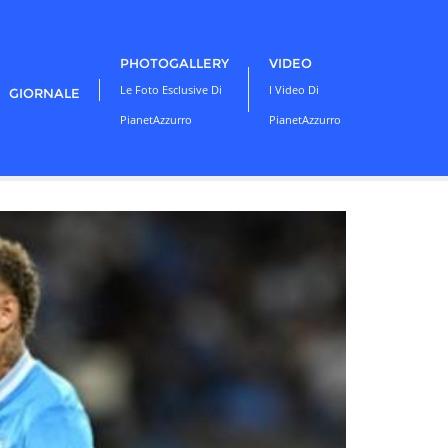
PHOTOGALLERY
VIDEO
Le Foto Esclusive Di
I Video Di
GIORNALE
PianetAzzurro
PianetAzzurro