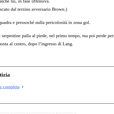
nche lui, in fase offensiva.
cato dal terzino avversario Brown.)
uadra e pressoché nulla pericolosità in zona gol.
 serpentine palla al piede, nel primo tempo, ma poi perde peri
posta al centro, dopo l’ingresso di Lang.
C
on
i
izia
i
ia completa
i