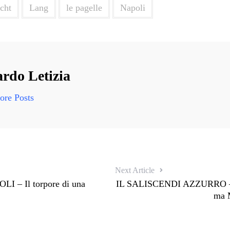
cht
Lang
le pagelle
Napoli
rdo Letizia
re Posts
Next Article
 – Il torpore di una
IL SALISCENDI AZZURRO – 
ma 