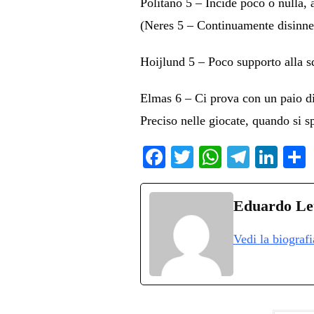
Politano 5 – Incide poco o nulla, a
(Neres 5 – Continuamente disinnes
Hoijlund 5 – Poco supporto alla sq
Elmas 6 – Ci prova con un paio di
Preciso nelle giocate, quando si s
Fa
T
W
Te
Li
ce
wi
ha
le
nk
bo
tte
ts
gr
ed
d
Eduardo Let
ok
r
A
a
In
v
Vedi la biograf
pp
m
d