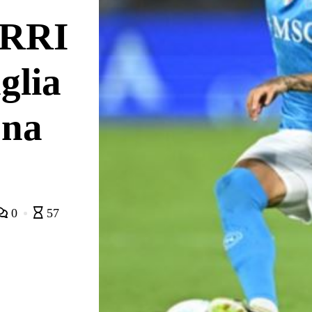
RRI
glia
ona
0
57