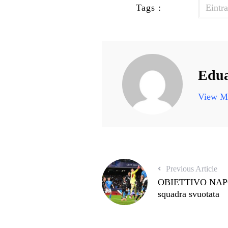
Tags :
Eintra
Edua
View Mo
Previous Article
OBIETTIVO NAPOLI
squadra svuotata