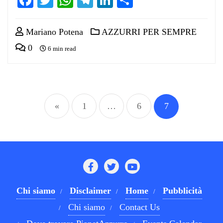
Mariano Potena
AZZURRI PER SEMPRE
0
6 min read
Paginazione
«
1
…
6
7
degli
articoli
Chi siamo
Disclaimer
Home
Pubblicità
Chi siamo
Contact Us