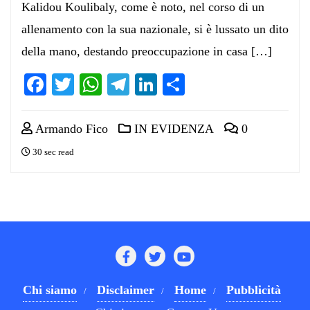
Kalidou Koulibaly, come è noto, nel corso di un
allenamento con la sua nazionale, si è lussato un dito
della mano, destando preoccupazione in casa […]
Facebook
Twitter
WhatsApp
Telegram
LinkedIn
Condividi
Armando Fico
IN EVIDENZA
0
30 sec read
Chi siamo
Disclaimer
Home
Pubblicità