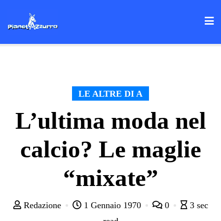
Skip
to
content
LE ALTRE DI A
L’ultima moda nel
calcio? Le maglie
“mixate”
Redazione
1 Gennaio 1970
0
3 sec
read