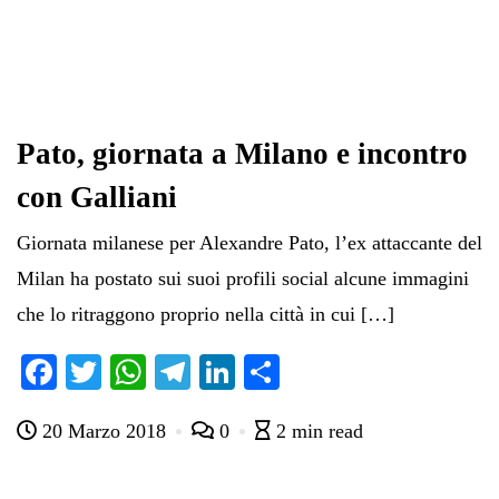
Pato, giornata a Milano e incontro
con Galliani
Giornata milanese per Alexandre Pato, l’ex attaccante del
Milan ha postato sui suoi profili social alcune immagini
che lo ritraggono proprio nella città in cui […]
Fa
T
W
Te
Li
C
ce
wi
ha
le
nk
on
20 Marzo 2018
0
2 min read
bo
tte
ts
gr
ed
di
ok
r
A
a
In
vi