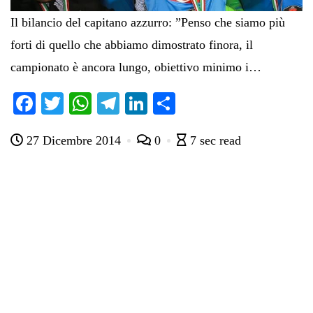
Il bilancio del capitano azzurro: ”Penso che siamo più
forti di quello che abbiamo dimostrato finora, il
campionato è ancora lungo, obiettivo minimo i…
Fa
T
W
Te
Li
C
ce
wi
ha
le
nk
on
27 Dicembre 2014
0
7 sec read
bo
tte
ts
gr
ed
di
ok
r
A
a
In
vi
pp
m
di