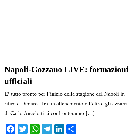
Napoli-Gozzano LIVE: formazioni
ufficiali
E’ tutto pronto per l’inizio della stagione del Napoli in
ritiro a Dimaro. Tra un allenamento e l’altro, gli azzurri
di Carlo Ancelotti si confronteranno […]
Fa
T
W
Te
Li
C