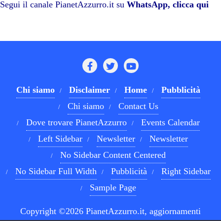
pp
m
di
Segui il canale PianetAzzurro.it su
WhatsApp, clicca qui
Chi siamo
Disclaimer
Home
Pubblicità
Chi siamo
Contact Us
Dove trovare PianetAzzurro
Events Calendar
Left Sidebar
Newsletter
Newsletter
No Sidebar Content Centered
No Sidebar Full Width
Pubblicità
Right Sidebar
Sample Page
Copyright ©2026 PianetAzzurro.it, aggiornamenti