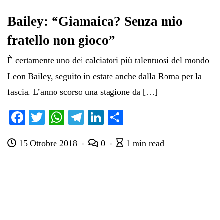
Bailey: “Giamaica? Senza mio
fratello non gioco”
È certamente uno dei calciatori più talentuosi del mondo
Leon Bailey, seguito in estate anche dalla Roma per la
fascia. L’anno scorso una stagione da […]
Fa
T
W
Te
Li
C
ce
wi
ha
le
nk
on
15 Ottobre 2018
0
1 min read
bo
tte
ts
gr
ed
di
ok
r
A
a
In
vi
pp
m
di