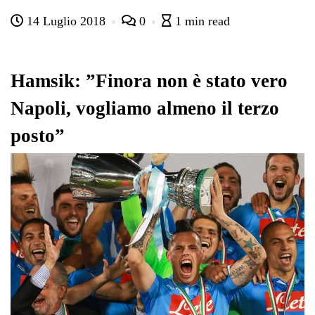
ce
wi
ha
le
nk
on
14 Luglio 2018
0
1 min read
bo
tte
ts
gr
ed
di
ok
r
A
a
In
vi
pp
m
di
Hamsik: ”Finora non è stato vero
Napoli, vogliamo almeno il terzo
posto”