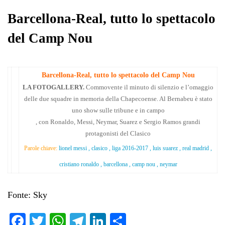
pp
m
di
Barcellona-Real, tutto lo spettacolo
del Camp Nou
Barcellona-Real, tutto lo spettacolo del Camp Nou
LA FOTOGALLERY.
Commovente il minuto di silenzio e l’omaggio
delle due squadre in memoria della Chapecoense. Al Bernabeu è stato
uno show sulle tribune e in campo
, con Ronaldo, Messi, Neymar, Suarez e Sergio Ramos grandi
protagonisti del Clasico
Parole chiave:
lionel messi , clasico , liga 2016-2017 , luis suarez , real madrid ,
cristiano ronaldo , barcellona , camp nou , neymar
Fonte: Sky
Fa
T
W
Te
Li
C