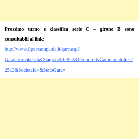
Prossimo turno e classifica serie C – girone B sono
consultabili al link:
http://www.fipavcampania.it/gare.asp?
GaraGiornata=26&StagioneId=852&Periodo=&CampionatoId=2
2513&SocietaId=&StatoGara
=