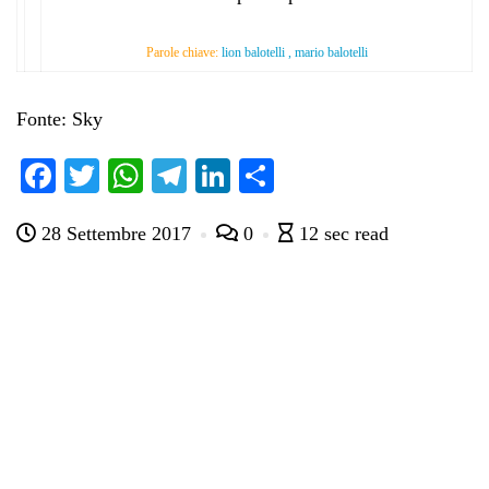
Parole chiave:
lion balotelli , mario balotelli
Fonte: Sky
Fa
T
W
Te
Li
C
ce
wi
ha
le
nk
on
28 Settembre 2017
0
12 sec read
bo
tte
ts
gr
ed
di
ok
r
A
a
In
vi
pp
m
di