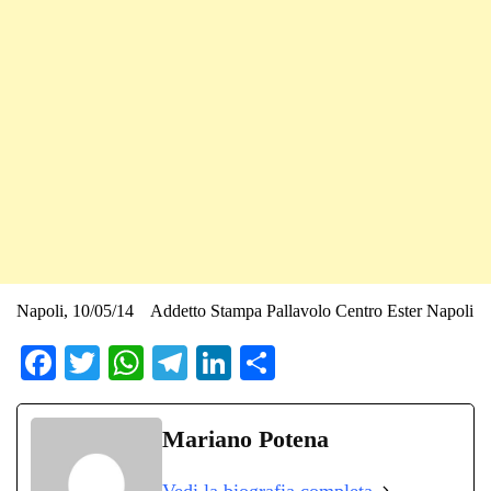
Napoli, 10/05/14 Addetto Stampa Pallavolo Centro Ester Napoli
Fa
T
W
Te
Li
C
ce
wi
ha
le
nk
on
bo
tte
ts
gr
ed
di
Mariano Potena
ok
r
A
a
In
vi
Vedi la biografia completa