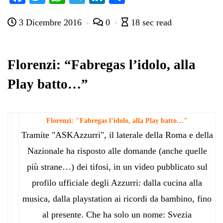
ce
wi
ha
le
nk
on
3 Dicembre 2016
0
18 sec read
bo
tte
ts
gr
ed
di
ok
r
A
a
In
vi
pp
m
di
Florenzi: “Fabregas l’idolo, alla
Play batto…”
Florenzi: "Fabregas l’idolo, alla Play batto…"
Tramite "ASKAzzurri", il laterale della Roma e della
Nazionale ha risposto alle domande (anche quelle
più strane…) dei tifosi, in un video pubblicato sul
profilo ufficiale degli Azzurri: dalla cucina alla
musica, dalla playstation ai ricordi da bambino, fino
al presente. Che ha solo un nome: Svezia