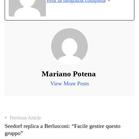
pp
m
di
Mariano Potena
View More Posts
Previous Article
Seedorf replica a Berlusconi: “Facile gestire questo
gruppo”