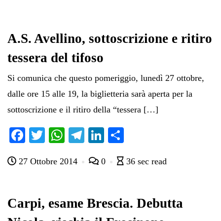
A.S. Avellino, sottoscrizione e ritiro
tessera del tifoso
Si comunica che questo pomeriggio, lunedì 27 ottobre,
dalle ore 15 alle 19, la biglietteria sarà aperta per la
sottoscrizione e il ritiro della “tessera […]
Fa
T
W
Te
Li
C
ce
wi
ha
le
nk
on
27 Ottobre 2014
0
36 sec read
bo
tte
ts
gr
ed
di
ok
r
A
a
In
vi
pp
m
di
Carpi, esame Brescia. Debutta