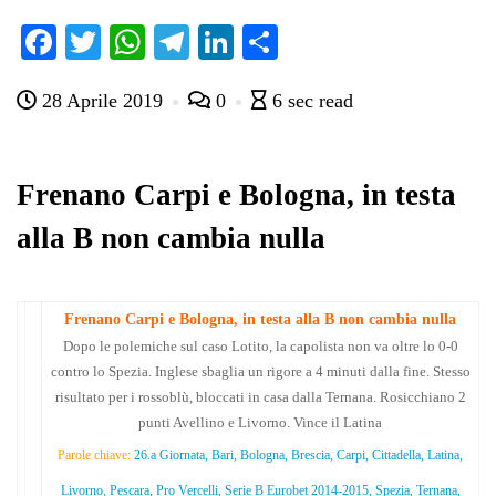
Fa
T
W
Te
Li
C
ce
wi
ha
le
nk
on
28 Aprile 2019
0
6 sec read
bo
tte
ts
gr
ed
di
ok
r
A
a
In
vi
pp
m
di
Frenano Carpi e Bologna, in testa
alla B non cambia nulla
Frenano Carpi e Bologna, in testa alla B non cambia nulla
Dopo le polemiche sul caso Lotito, la capolista non va oltre lo 0-0
contro lo Spezia. Inglese sbaglia un rigore a 4 minuti dalla fine. Stesso
risultato per i rossoblù, bloccati in casa dalla Ternana. Rosicchiano 2
punti Avellino e Livorno. Vince il Latina
Parole chiave:
26.a Giornata, Bari, Bologna, Brescia, Carpi, Cittadella, Latina,
Livorno, Pescara, Pro Vercelli, Serie B Eurobet 2014-2015, Spezia, Ternana,