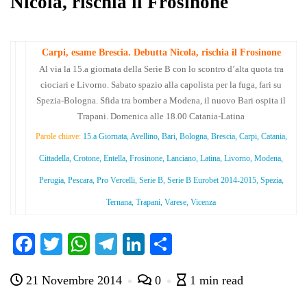
Nicola, rischia il Frosinone
Carpi, esame Brescia. Debutta Nicola, rischia il Frosinone
Al via la 15.a giornata della Serie B con lo scontro d’alta quota tra
ciociari e Livorno. Sabato spazio alla capolista per la fuga, fari su
Spezia-Bologna. Sfida tra bomber a Modena, il nuovo Bari ospita il
Trapani. Domenica alle 18.00 Catania-Latina
Parole chiave:
15.a Giornata, Avellino, Bari, Bologna, Brescia, Carpi, Catania,
Cittadella, Crotone, Entella, Frosinone, Lanciano, Latina, Livorno, Modena,
Perugia, Pescara, Pro Vercelli, Serie B, Serie B Eurobet 2014-2015, Spezia,
Ternana, Trapani, Varese, Vicenza
Fa
T
W
Te
Li
C
ce
wi
ha
le
nk
on
21 Novembre 2014
0
1 min read
bo
tte
ts
gr
ed
di