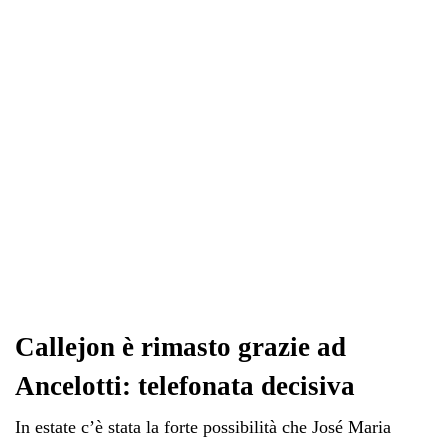
ok
r
A
a
In
vi
pp
m
di
Callejon è rimasto grazie ad
Ancelotti: telefonata decisiva
In estate c’è stata la forte possibilità che José Maria