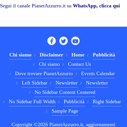
pp
m
di
Segui il canale PianetAzzurro.it su
WhatsApp, clicca qui
Chi siamo
Disclaimer
Home
Pubblicità
Chi siamo
Contact Us
Dove trovare PianetAzzurro
Events Calendar
Left Sidebar
Newsletter
Newsletter
No Sidebar Content Centered
No Sidebar Full Width
Pubblicità
Right Sidebar
Sample Page
Copyright ©2026 PianetAzzurro.it, aggiornamenti