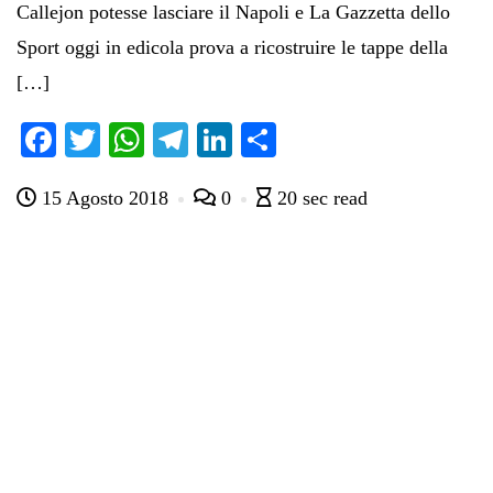
Callejon potesse lasciare il Napoli e La Gazzetta dello
Sport oggi in edicola prova a ricostruire le tappe della
[…]
Fa
T
W
Te
Li
C
ce
wi
ha
le
nk
on
15 Agosto 2018
0
20 sec read
bo
tte
ts
gr
ed
di
ok
r
A
a
In
vi
pp
m
di