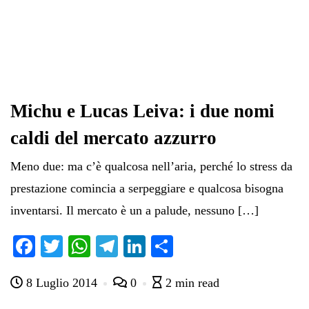
Michu e Lucas Leiva: i due nomi
caldi del mercato azzurro
Meno due: ma c’è qualcosa nell’aria, perché lo stress da
prestazione comincia a serpeggiare e qualcosa bisogna
inventarsi. Il mercato è un a palude, nessuno […]
Fa
T
W
Te
Li
C
ce
wi
ha
le
nk
on
8 Luglio 2014
0
2 min read
bo
tte
ts
gr
ed
di