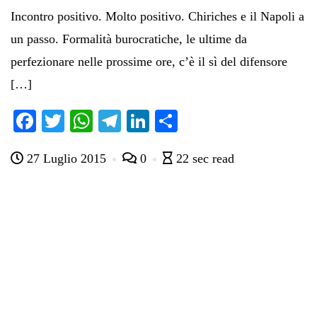
Incontro positivo. Molto positivo. Chiriches e il Napoli a
un passo. Formalità burocratiche, le ultime da
perfezionare nelle prossime ore, c’è il sì del difensore
[…]
Fa
T
W
Te
Li
C
ce
wi
ha
le
nk
on
27 Luglio 2015
0
22 sec read
bo
tte
ts
gr
ed
di
ok
r
A
a
In
vi
pp
m
di