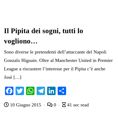
Il Pipita dei sogni, tutti lo
vogliono…
Sono diverse le pretendenti dell’attaccante del Napoli
Gonzalo Higuain. Oltre al Manchester United in Premier
League a riscuotere l’interesse per il Pipita c’è anche
Josè […]
Fa
T
W
Te
Li
C
ce
wi
ha
le
nk
on
10 Giugno 2015
0
41 sec read
bo
tte
ts
gr
ed
di
ok
r
A
a
In
vi