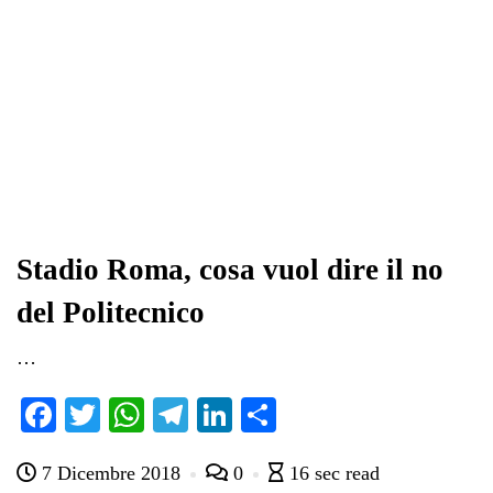
Stadio Roma, cosa vuol dire il no
del Politecnico
…
Fa
T
W
Te
Li
C
ce
wi
ha
le
nk
on
7 Dicembre 2018
0
16 sec read
bo
tte
ts
gr
ed
di