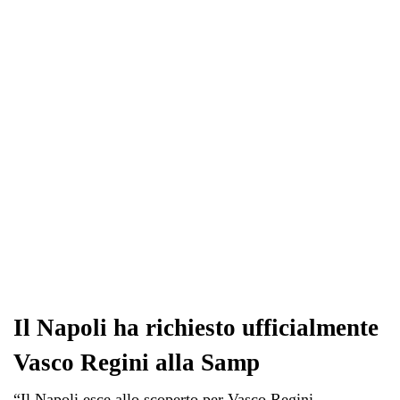
ok
r
A
a
In
vi
pp
m
di
Il Napoli ha richiesto ufficialmente
Vasco Regini alla Samp
“Il Napoli esce allo scoperto per Vasco Regini.