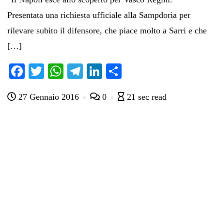
Presentata una richiesta ufficiale alla Sampdoria per
rilevare subito il difensore, che piace molto a Sarri e che
[…]
Fa
T
W
Te
Li
C
ce
wi
ha
le
nk
on
27 Gennaio 2016
0
21 sec read
bo
tte
ts
gr
ed
di
ok
r
A
a
In
vi
pp
m
di