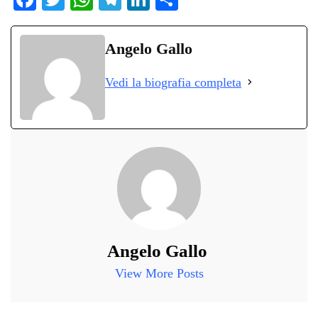
ce
wi
ha
le
nk
on
bo
tte
ts
gr
ed
di
Angelo Gallo
ok
r
A
a
In
vi
Vedi la biografia completa
pp
m
di
Angelo Gallo
View More Posts