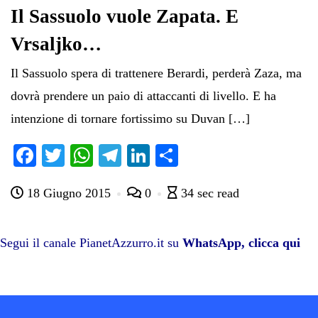
pp
m
di
Il Sassuolo vuole Zapata. E
Vrsaljko…
Il Sassuolo spera di trattenere Berardi, perderà Zaza, ma
dovrà prendere un paio di attaccanti di livello. E ha
intenzione di tornare fortissimo su Duvan […]
Fa
T
W
Te
Li
C
ce
wi
ha
le
nk
on
18 Giugno 2015
0
34 sec read
bo
tte
ts
gr
ed
di
ok
r
A
a
In
vi
pp
m
di
Segui il canale PianetAzzurro.it su
WhatsApp, clicca qui