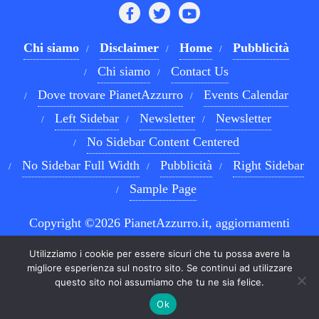
Chi siamo
Disclaimer
Home
Pubblicità
Chi siamo
Contact Us
Dove trovare PianetAzzurro
Events Calendar
Left Sidebar
Newsletter
Newsletter
No Sidebar Content Centered
No Sidebar Full Width
Pubblicità
Right Sidebar
Sample Page
Copyright ©2026 PianetAzzurro.it, aggiornamenti
costanti sul Calcio Napoli e sul mondo del betting . All
Utilizziamo i cookie per essere sicuri che tu possa avere la
rights reserved.
Powered by
WordPress
&
Designed by
migliore esperienza sul nostro sito. Se continui ad utilizzare
questo sito noi assumiamo che tu ne sia felice.
Bizberg Themes
Ok