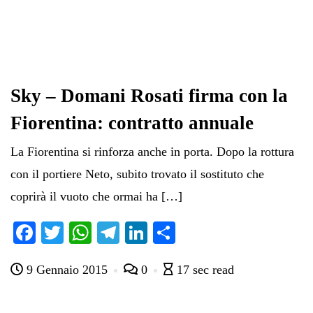
Sky – Domani Rosati firma con la
Fiorentina: contratto annuale
La Fiorentina si rinforza anche in porta. Dopo la rottura
con il portiere Neto, subito trovato il sostituto che
coprirà il vuoto che ormai ha […]
Fa
T
W
Te
Li
C
ce
wi
ha
le
nk
on
9 Gennaio 2015
0
17 sec read
bo
tte
ts
gr
ed
di
ok
r
A
a
In
vi