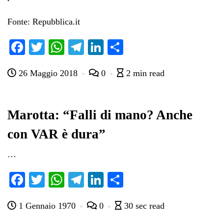
Fonte: Repubblica.it
Fa
T
W
Te
Li
C
ce
wi
ha
le
nk
on
26 Maggio 2018
0
2 min read
bo
tte
ts
gr
ed
di
ok
r
A
a
In
vi
pp
m
di
Marotta: “Falli di mano? Anche
con VAR è dura”
…
Fa
T
W
Te
Li
C
ce
wi
ha
le
nk
on
1 Gennaio 1970
0
30 sec read
bo
tte
ts
gr
ed
di