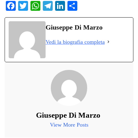
Fa
T
W
Te
Li
C
ce
wi
ha
le
nk
on
bo
tte
ts
gr
ed
di
Giuseppe Di Marzo
ok
r
A
a
In
vi
Vedi la biografia completa
pp
m
di
Giuseppe Di Marzo
View More Posts