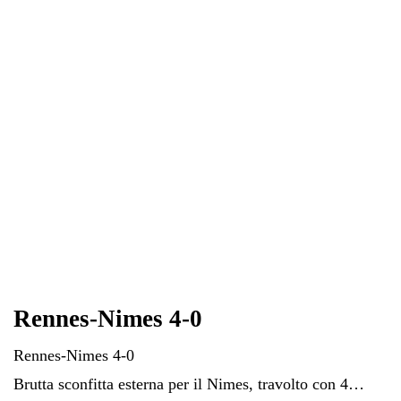
ok
r
A
a
In
vi
pp
m
di
Rennes-Nimes 4-0
Rennes-Nimes 4-0
Brutta sconfitta esterna per il Nimes, travolto con 4…