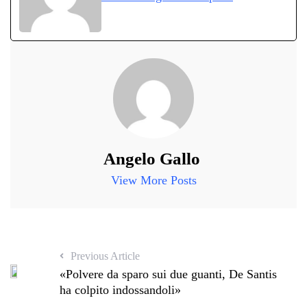
pp
m
di
Angelo Gallo
View More Posts
Previous Article
«Polvere da sparo sui due guanti, De Santis
ha colpito indossandoli»