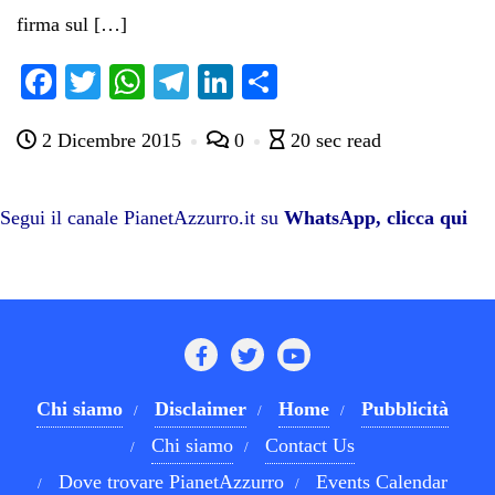
firma sul […]
Fa
T
W
Te
Li
C
ce
wi
ha
le
nk
on
2 Dicembre 2015
0
20 sec read
bo
tte
ts
gr
ed
di
ok
r
A
a
In
vi
pp
m
di
Segui il canale PianetAzzurro.it su
WhatsApp, clicca qui
Chi siamo
Disclaimer
Home
Pubblicità
Chi siamo
Contact Us
Dove trovare PianetAzzurro
Events Calendar