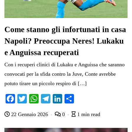
Come stanno gli infortunati in casa
Napoli? Preoccupa Neres! Lukaku
e Anguissa recuperati
Con i recuperi clinici di Lukaku e Anguissa che saranno
convocati per la sfida contro la Juve, Conte avrebbe
potuto tirare un piccolo respiro di […]
Fa
T
W
Te
Li
C
ce
wi
ha
le
nk
on
22 Gennaio 2026
0
1 min read
bo
tte
ts
gr
ed
di
ok
r
A
a
In
vi