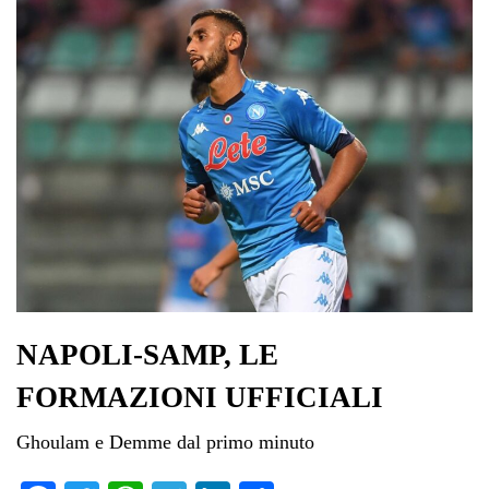
pp
m
di
NAPOLI-SAMP, LE
FORMAZIONI UFFICIALI
Ghoulam e Demme dal primo minuto