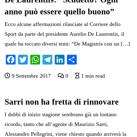
anno può essere quello buono”
Ecco alcune affermazioni rilasciate al Corriere dello
Sport da parte del presidente Aurelio De Laurentiis, il
quale ha toccato diversi temi: “De Magistris con un […]
Fa
T
W
Te
Li
C
ce
wi
ha
le
nk
on
9 Settembre 2017
0
1 min read
bo
tte
ts
gr
ed
di
ok
r
A
a
In
vi
pp
m
di
Sarri non ha fretta di rinnovare
I dubbi di inizio stagione sembrano già un lontano
ricordo, tanto che all’agente di Maurizio Sarri,
Alessandro Pellegrini, viene chiesto quando arriverà la