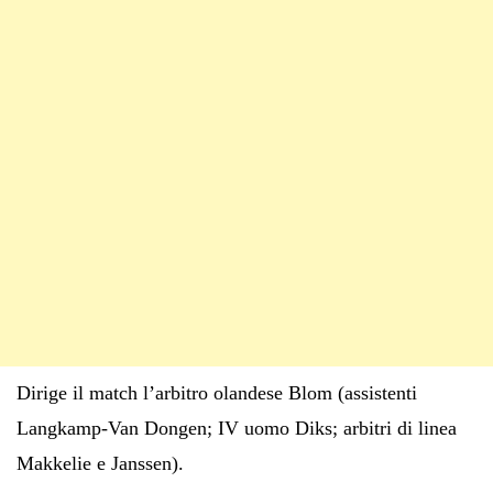
Dirige il match l’arbitro olandese Blom (assistenti
Langkamp-Van Dongen; IV uomo Diks; arbitri di linea
Makkelie e Janssen).