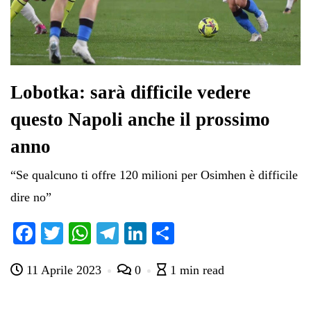
Lobotka: sarà difficile vedere
questo Napoli anche il prossimo
anno
“Se qualcuno ti offre 120 milioni per Osimhen è difficile
dire no”
Fa
T
W
Te
Li
C
ce
wi
ha
le
nk
on
11 Aprile 2023
0
1 min read
bo
tte
ts
gr
ed
di
ok
r
A
a
In
vi