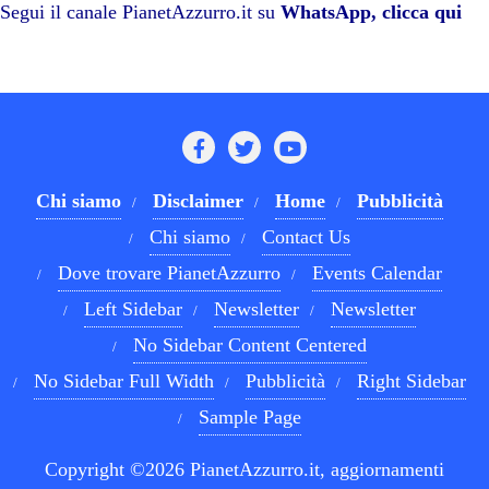
pp
m
di
Segui il canale PianetAzzurro.it su
WhatsApp, clicca qui
Chi siamo
Disclaimer
Home
Pubblicità
Chi siamo
Contact Us
Dove trovare PianetAzzurro
Events Calendar
Left Sidebar
Newsletter
Newsletter
No Sidebar Content Centered
No Sidebar Full Width
Pubblicità
Right Sidebar
Sample Page
Copyright ©2026 PianetAzzurro.it, aggiornamenti