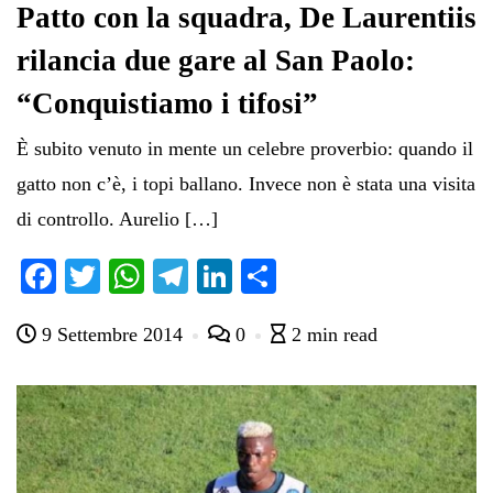
Patto con la squadra, De Laurentiis
rilancia due gare al San Paolo:
“Conquistiamo i tifosi”
È subito venuto in mente un celebre proverbio: quando il
gatto non c’è, i topi ballano. Invece non è stata una visita
di controllo. Aurelio […]
Fa
T
W
Te
Li
C
ce
wi
ha
le
nk
on
9 Settembre 2014
0
2 min read
bo
tte
ts
gr
ed
di
ok
r
A
a
In
vi
pp
m
di