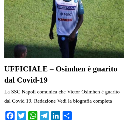
UFFICIALE – Osimhen è guarito
dal Covid-19
La SSC Napoli comunica che Victor Osimhen è guarito
dal Covid 19. Redazione Vedi la biografia completa
Fa
T
W
Te
Li
C
ce
wi
ha
le
nk
on