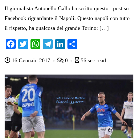
Il giornalista Antonello Gallo ha scritto questo post su
Facebook riguardante il Napoli: Questo napoli con tutto
il rispetto, ha qualcosa del grande Torino: […]
Fa
T
W
Te
Li
C
ce
wi
ha
le
nk
on
16 Gennaio 2017
0
56 sec read
bo
tte
ts
gr
ed
di
ok
r
A
a
In
vi
pp
m
di