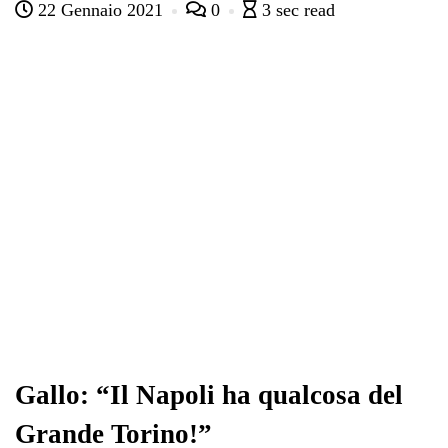
22 Gennaio 2021
0
3 sec read
bo
tte
ts
gr
ed
di
ok
r
A
a
In
vi
pp
m
di
Gallo: “Il Napoli ha qualcosa del
Grande Torino!”