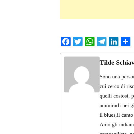
Fa
T
W
Te
Li
ce
wi
ha
le
nk
bo
tte
ts
gr
ed
d
Tilde Schia
ok
r
A
a
In
v
Sono una persona
pp
m
d
cui cerco di ris
quelli costosi, 
ammirarli nei g
il blues,il cant
Amo gli indiani 