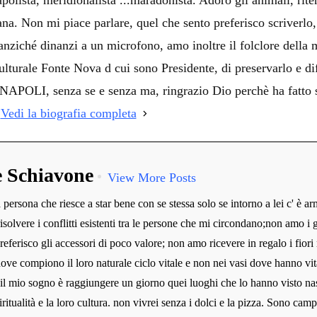
polista, meridionalista ...maradonista. Adoro gli animali, rite
ana. Non mi piace parlare, quel che sento preferisco scriverl
ziché dinanzi a un microfono, amo inoltre il folclore della mi
lturale Fonte Nova d cui sono Presidente, di preservarlo e dif
LI, senza se e senza ma, ringrazio Dio perchè ha fatto sì 
!
Vedi la biografia completa
e Schiavone
View More Posts
persona che riesce a star bene con se stessa solo se intorno a lei c' è ar
risolvere i conflitti esistenti tra le persone che mi circondano;non amo i g
preferisco gli accessori di poco valore; non amo ricevere in regalo i fiori 
dove compiono il loro naturale ciclo vitale e non nei vasi dove hanno vit
 il mio sogno è raggiungere un giorno quei luoghi che lo hanno visto na
iritualità e la loro cultura. non vivrei senza i dolci e la pizza. Sono camp