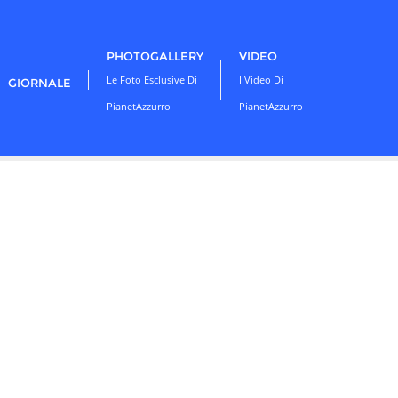
PHOTOGALLERY
VIDEO
Le Foto Esclusive Di
I Video Di
GIORNALE
PianetAzzurro
PianetAzzurro