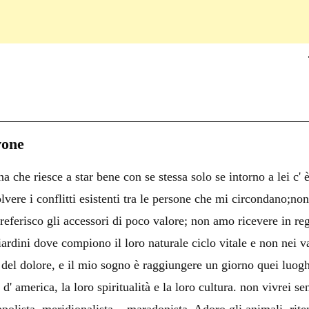
C
on
i
vone
i
 che riesce a star bene con se stessa solo se intorno a lei c' 
i
olvere i conflitti esistenti tra le persone che mi circondano;no
preferisco gli accessori di poco valore; non amo ricevere in rega
iardini dove compiono il loro naturale ciclo vitale e non nei
o del dolore, e il mio sogno è raggiungere un giorno quei luog
d' america, la loro spiritualità e la loro cultura. non vivrei se