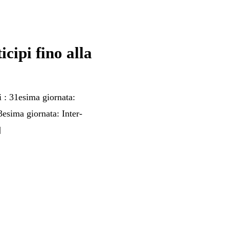
ticipi fino alla
i : 31esima giornata:
esima giornata: Inter-
]