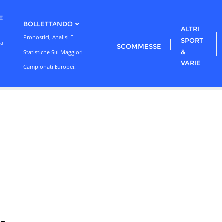
E
BOLLETTANDO
ALTRI
Pronostici, Analisi E
SPORT
ra
SCOMMESSE
&
Statistiche Sui Maggiori
VARIE
Campionati Europei.
,