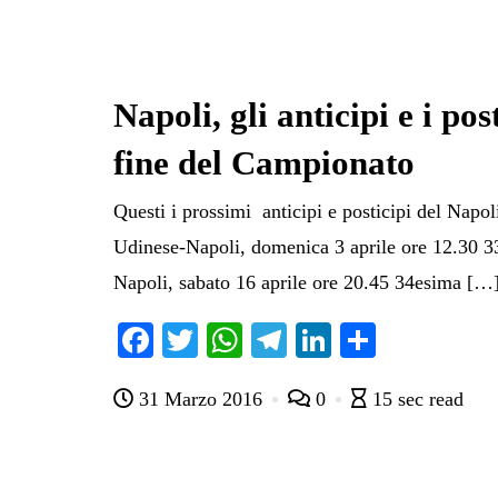
Napoli, gli anticipi e i pos
fine del Campionato
Questi i prossimi anticipi e posticipi del Napol
Udinese-Napoli, domenica 3 aprile ore 12.30 33
Napoli, sabato 16 aprile ore 20.45 34esima […
Fa
T
W
Te
Li
C
ce
wi
ha
le
nk
on
31 Marzo 2016
0
15 sec read
bo
tte
ts
gr
ed
di
ok
r
A
a
In
vi
pp
m
di