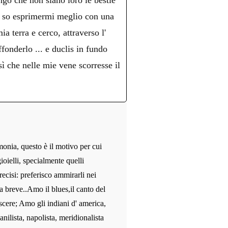
ngo che non siano loro le bestie
o, so esprimermi meglio con una
a terra e cerco, attraverso l'
fonderlo ... e duclis in fundo
che nelle mie vene scorresse il
monia, questo è il motivo per cui
ioielli, specialmente quelli
recisi: preferisco ammirarli nei
a breve..Amo il blues,il canto del
scere; Amo gli indiani d' america,
anilista, napolista, meridionalista