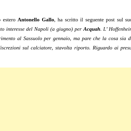
io estero
Antonello Gallo
, ha scritto il seguente post sul s
o interesse del ‪Napoli‬ (a giugno) per ‪
Acquah
‬. L’ ‎Hoffenhe
erimento al ‪Sassuolo‬ per gennaio, ma pare che la cosa sia 
crezioni sul calciatore, stavolta riporto. Riguardo ai presu