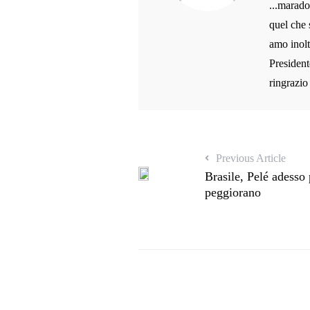
...marado
quel che 
amo inolt
President
ringrazio
Previous Article
Brasile, Pelé adesso
peggiorano