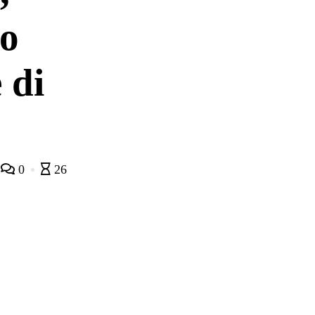
to
 di
0
26