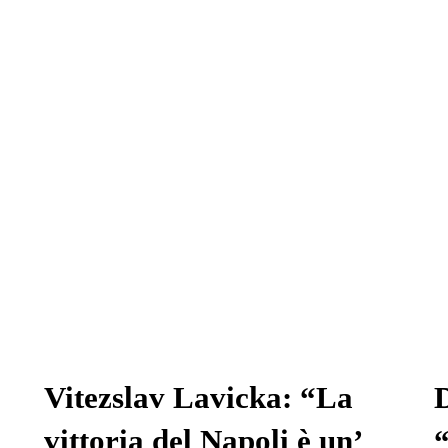
Vitezslav Lavicka: “La
D
vittoria del Napoli è un’
“