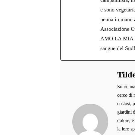
campanilista, na
e sono vegetari
penna in mano an
Associazione Cu
AMO LA MIA NAPO
sangue del Sud
Tild
Sono una 
cerco di 
costosi, 
giardini 
dolore, e
la loro sp