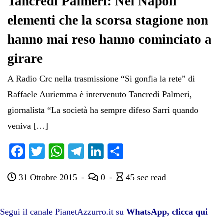
Tancredi Palmeri: Nel Napoli
elementi che la scorsa stagione non
hanno mai reso hanno cominciato a
girare
A Radio Crc nella trasmissione “Si gonfia la rete” di
Raffaele Auriemma è intervenuto Tancredi Palmeri,
giornalista “La società ha sempre difeso Sarri quando
veniva […]
Fa
T
W
Te
Li
C
ce
wi
ha
le
nk
on
31 Ottobre 2015
0
45 sec read
bo
tte
ts
gr
ed
di
ok
r
A
a
In
vi
pp
m
di
Segui il canale PianetAzzurro.it su
WhatsApp, clicca qui