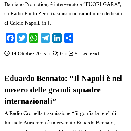
Damiano Promotion, è intervenuto a “FUORI GARA”,
su Radio Punto Zero, trasmissione radiofonica dedicata
al Calcio Napoli, in […]
Fa
T
W
Te
Li
C
ce
wi
ha
le
nk
on
14 Ottobre 2015
0
51 sec read
bo
tte
ts
gr
ed
di
ok
r
A
a
In
vi
pp
m
di
Eduardo Bennato: “Il Napoli è nel
novero delle grandi squadre
internazionali”
A Radio Crc nella trasmissione “Si gonfia la rete” di
Raffaele Auriemma è intervenuto Eduardo Bennato,