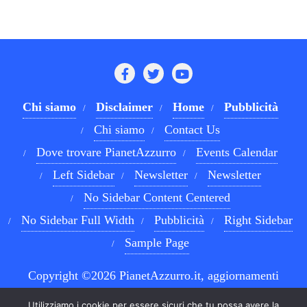
Chi siamo
Disclaimer
Home
Pubblicità
Chi siamo
Contact Us
Dove trovare PianetAzzurro
Events Calendar
Left Sidebar
Newsletter
Newsletter
No Sidebar Content Centered
No Sidebar Full Width
Pubblicità
Right Sidebar
Sample Page
Copyright ©2026 PianetAzzurro.it, aggiornamenti
costanti sul Calcio Napoli e sul mondo del betting . All
Utilizziamo i cookie per essere sicuri che tu possa avere la