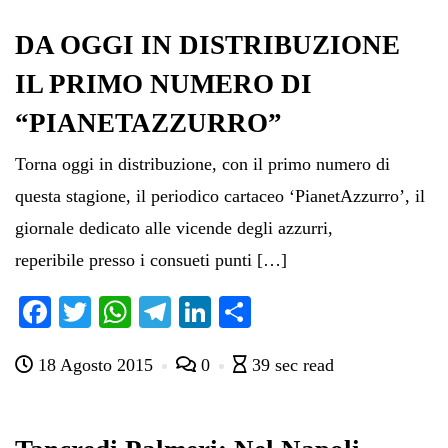
DA OGGI IN DISTRIBUZIONE
IL PRIMO NUMERO DI
“PIANETAZZURRO”
Torna oggi in distribuzione, con il primo numero di
questa stagione, il periodico cartaceo ‘PianetAzzurro’, il
giornale dedicato alle vicende degli azzurri,
reperibile presso i consueti punti […]
Fa
T
W
Te
Li
C
ce
wi
ha
le
nk
on
18 Agosto 2015
0
39 sec read
bo
tte
ts
gr
ed
di
ok
r
A
a
In
vi
pp
m
di