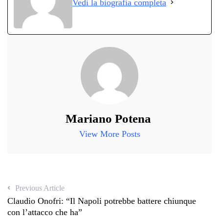
Vedi la biografia completa
pp
m
di
Mariano Potena
View More Posts
Previous Article
Claudio Onofri: “Il Napoli potrebbe battere chiunque
con l’attacco che ha”