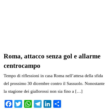
Roma, attacco senza gol e allarme
centrocampo
Tempo di riflessioni in casa Roma nell’attesa della sfida
del prossimo 30 dicembre contro il Sassuolo. Nonostante
la stagione dei giallorossi non sia fino a […]
Fa
T
W
Te
Li
C