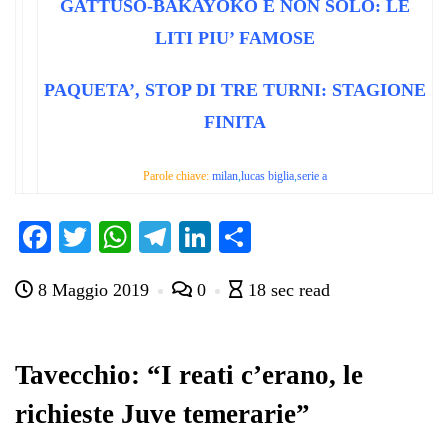
GATTUSO-BAKAYOKO E NON SOLO: LE
LITI PIU’ FAMOSE
PAQUETA’, STOP DI TRE TURNI: STAGIONE
FINITA
Parole chiave:
milan
,
lucas biglia
,
serie a
Fa
T
W
Te
Li
C
ce
wi
ha
le
nk
on
8 Maggio 2019
0
18 sec read
bo
tte
ts
gr
ed
di
ok
r
A
a
In
vi
pp
m
di
Tavecchio: “I reati c’erano, le
richieste Juve temerarie”