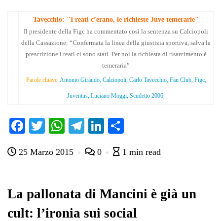
Tavecchio: "I reati c’erano, le richieste Juve temerarie"
Il presidente della Figc ha commentato così la sentenza su Calciopoli
della Cassazione: “Confermata la linea della giustizia sportiva, salva la
prescrizione i reati ci sono stati. Per noi la richiesta di risarcimento è
temeraria”
Parole chiave:
Antonio Giraudo, Calciopoli, Carlo Tavecchio, Fan Club, Figc,
Juventus, Luciano Moggi, Scudetto 2006,
Fa
T
W
Te
Li
C
ce
wi
ha
le
nk
on
25 Marzo 2015
0
1 min read
bo
tte
ts
gr
ed
di
ok
r
A
a
In
vi
pp
m
di
La pallonata di Mancini è già un
cult: l’ironia sui social