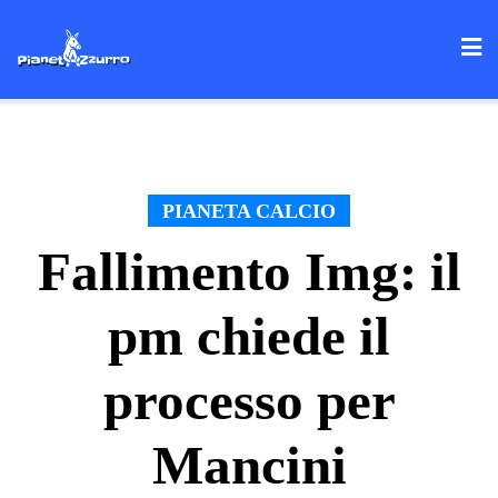
Skip
to
content
PIANETA CALCIO
Fallimento Img: il
pm chiede il
processo per
Mancini