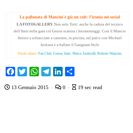
La pallonata di Mancini è già un cult: l’ironia sui social
LA FOTOGALLERY.
Non solo Totti: anche la caduta del tecnico
dell’Inter nella gara col Genoa scatena i fotomontaggi. Così il Mancio
finisce a schiacciare a canestro, in piscina, sul palco con Michael
Jackson e a ballare il Gangnam Style
Parole chiave:
Fan Club, Genoa, Inter, Marco Andreolli, Roberto Mancini,
Fa
T
W
Te
Li
C
ce
wi
ha
le
nk
on
13 Gennaio 2015
0
19 sec read
bo
tte
ts
gr
ed
di
ok
r
A
a
In
vi
pp
m
di