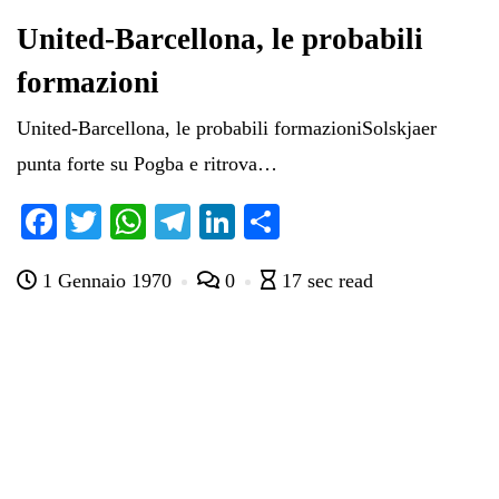
United-Barcellona, le probabili
formazioni
United-Barcellona, le probabili formazioniSolskjaer
punta forte su Pogba e ritrova…
Fa
T
W
Te
Li
C
ce
wi
ha
le
nk
on
1 Gennaio 1970
0
17 sec read
bo
tte
ts
gr
ed
di
ok
r
A
a
In
vi
pp
m
di