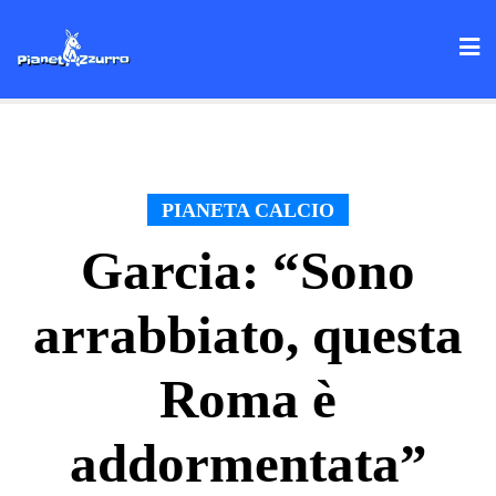
Skip
to
content
PIANETA CALCIO
Garcia: “Sono
arrabbiato, questa
Roma è
addormentata”