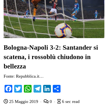
Bologna-Napoli 3-2: Santander si
scatena, i rossoblù chiudono in
bellezza
Fonte: Repubblica.it…
Fa
T
W
Te
Li
C
ce
wi
ha
le
nk
on
25 Maggio 2019
0
6 sec read
bo
tte
ts
gr
ed
di