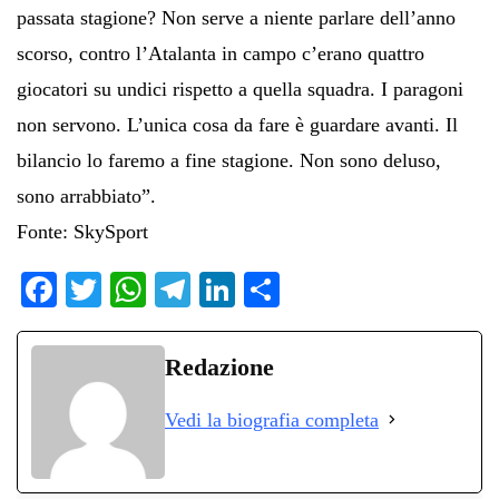
passata stagione? Non serve a niente parlare dell’anno
scorso, contro l’Atalanta in campo c’erano quattro
giocatori su undici rispetto a quella squadra. I paragoni
non servono. L’unica cosa da fare è guardare avanti. Il
bilancio lo faremo a fine stagione. Non sono deluso,
sono arrabbiato”.
Fonte: SkySport
Fa
T
W
Te
Li
C
ce
wi
ha
le
nk
on
bo
tte
ts
gr
ed
di
Redazione
ok
r
A
a
In
vi
Vedi la biografia completa
pp
m
di