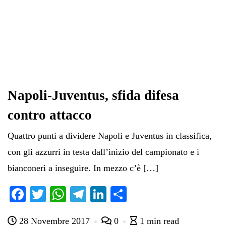
Napoli-Juventus, sfida difesa
contro attacco
Quattro punti a dividere Napoli e Juventus in classifica,
con gli azzurri in testa dall’inizio del campionato e i
bianconeri a inseguire. In mezzo c’è […]
Fa
T
W
Te
Li
C
ce
wi
ha
le
nk
on
28 Novembre 2017
0
1 min read