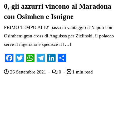
0, gli azzurri vincono al Maradona
con Osimhen e Isnigne
PRIMO TEMPO Al 12′ passa in vantaggio il Napoli con
Osimhen: gran cross di Anguissa per Zielinski, il polacco
serve il nigeriano e spedisce il […]
Fa
T
W
Te
Li
C
ce
wi
ha
le
nk
on
26 Settembre 2021
0
1 min read
bo
tte
ts
gr
ed
di
ok
r
A
a
In
vi
pp
m
di