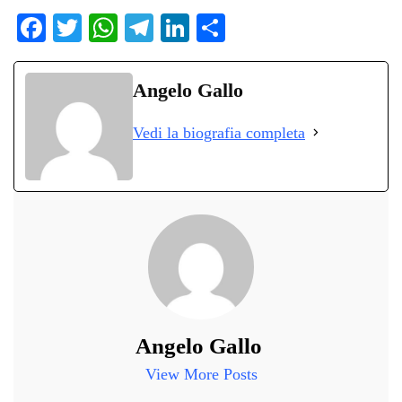
Fa
T
W
Te
Li
C
ce
wi
ha
le
nk
on
bo
tte
ts
gr
ed
di
Angelo Gallo
ok
r
A
a
In
vi
Vedi la biografia completa
pp
m
di
Angelo Gallo
View More Posts