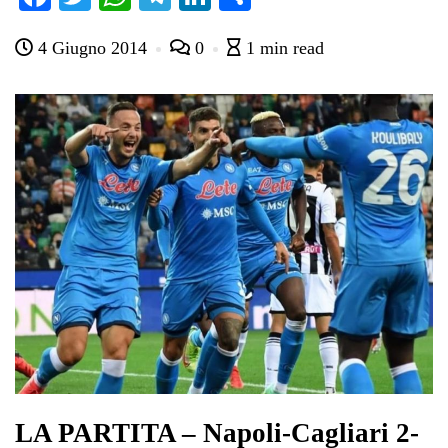
ce
wi
ha
le
nk
on
4 Giugno 2014
0
1 min read
bo
tte
ts
gr
ed
di
ok
r
A
a
In
vi
pp
m
di
LA PARTITA – Napoli-Cagliari 2-