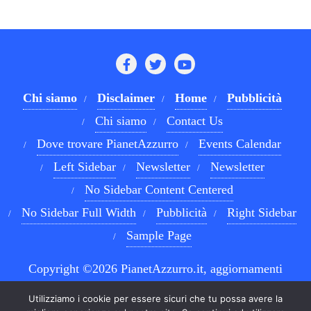
Chi siamo
Disclaimer
Home
Pubblicità
Chi siamo
Contact Us
Dove trovare PianetAzzurro
Events Calendar
Left Sidebar
Newsletter
Newsletter
No Sidebar Content Centered
No Sidebar Full Width
Pubblicità
Right Sidebar
Sample Page
Copyright ©2026 PianetAzzurro.it, aggiornamenti
costanti sul Calcio Napoli e sul mondo del betting . All
Utilizziamo i cookie per essere sicuri che tu possa avere la