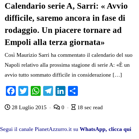
Calendario serie A, Sarri: « Avvio
difficile, saremo ancora in fase di
rodaggio. Un piacere tornare ad
Empoli alla terza giornata»
Così Maurizio Sarri ha commentato il calendario del suo
Napoli relativo alla prossima stagione di serie A: «È un
avvio tutto sommato difficile in considerazione […]
Fa
T
W
Te
Li
C
ce
wi
ha
le
nk
on
28 Luglio 2015
0
18 sec read
bo
tte
ts
gr
ed
di
ok
r
A
a
In
vi
pp
m
di
Segui il canale PianetAzzurro.it su
WhatsApp, clicca qui