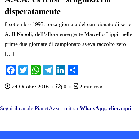
disperatamente
8 settembre 1993, terza giornata del campionato di serie
A. Il Napoli, dell’allora emergente Marcello Lippi, nelle
prime due giornate di campionato aveva raccolto zero
[…]
Fa
T
W
Te
Li
C
ce
wi
ha
le
nk
on
24 Ottobre 2016
0
2 min read
bo
tte
ts
gr
ed
di
ok
r
A
a
In
vi
pp
m
di
Segui il canale PianetAzzurro.it su
WhatsApp, clicca qui