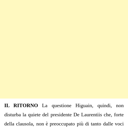
IL RITORNO
La questione Higuain, quindi, non
disturba la quiete del presidente De Laurentiis che, forte
della clausola, non è preoccupato più di tanto dalle voci