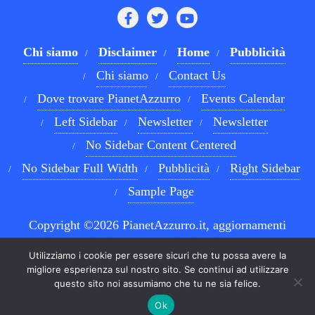
Chi siamo
Disclaimer
Home
Pubblicità
Chi siamo
Contact Us
Dove trovare PianetAzzurro
Events Calendar
Left Sidebar
Newsletter
Newsletter
No Sidebar Content Centered
No Sidebar Full Width
Pubblicità
Right Sidebar
Sample Page
Copyright ©2026 PianetAzzurro.it, aggiornamenti
costanti sul Calcio Napoli e sul mondo del betting . All
Utilizziamo i cookie per essere sicuri che tu possa avere la
rights reserved.
Powered by
WordPress
&
Designed by
migliore esperienza sul nostro sito. Se continui ad utilizzare
questo sito noi assumiamo che tu ne sia felice.
Bizberg Themes
Ok