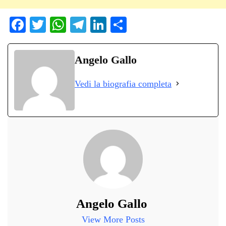
Fa
T
W
Te
Li
C
ce
wi
ha
le
nk
on
bo
tte
ts
gr
ed
di
Angelo Gallo
ok
r
A
a
In
vi
Vedi la biografia completa
pp
m
di
Angelo Gallo
View More Posts