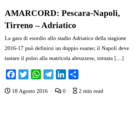
AMARCORD: Pescara-Napoli,
Tirreno – Adriatico
La gara di esordio allo stadio Adriatico della stagione
2016-17 può definirsi un doppio esame; il Napoli deve
tastare il polso alla matricola abruzzese, tornata […]
Fa
T
W
Te
Li
C
ce
wi
ha
le
nk
on
18 Agosto 2016
0
2 min read
bo
tte
ts
gr
ed
di
ok
r
A
a
In
vi
pp
m
di