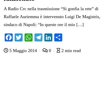
A Radio Crc nella trasmissione “Si gonfia la rete” di
Raffaele Auriemma è intervenuto Luigi De Magistris,
sindaco di Napoli: “In queste ore il mio […]
Fa
T
W
Te
Li
C
ce
wi
ha
le
nk
on
5 Maggio 2014
0
2 min read
bo
tte
ts
gr
ed
di
ok
r
A
a
In
vi
pp
m
di