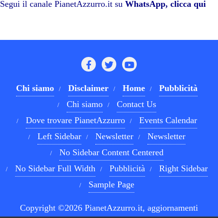
pp
m
di
Segui il canale PianetAzzurro.it su
WhatsApp, clicca qui
Chi siamo
Disclaimer
Home
Pubblicità
Chi siamo
Contact Us
Dove trovare PianetAzzurro
Events Calendar
Left Sidebar
Newsletter
Newsletter
No Sidebar Content Centered
No Sidebar Full Width
Pubblicità
Right Sidebar
Sample Page
Copyright ©2026 PianetAzzurro.it, aggiornamenti