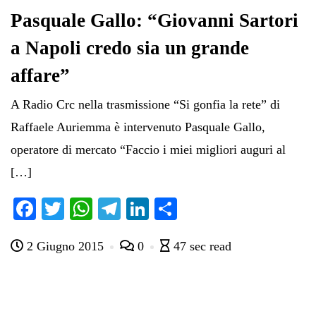
Pasquale Gallo: “Giovanni Sartori
a Napoli credo sia un grande
affare”
A Radio Crc nella trasmissione “Si gonfia la rete” di
Raffaele Auriemma è intervenuto Pasquale Gallo,
operatore di mercato “Faccio i miei migliori auguri al
[…]
Fa
T
W
Te
Li
C
ce
wi
ha
le
nk
on
2 Giugno 2015
0
47 sec read
bo
tte
ts
gr
ed
di
ok
r
A
a
In
vi
pp
m
di