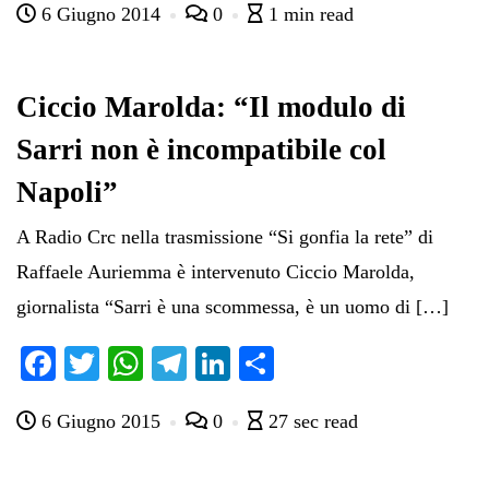
6 Giugno 2014
0
1 min read
bo
tte
ts
gr
ed
di
ok
r
A
a
In
vi
pp
m
di
Ciccio Marolda: “Il modulo di
Sarri non è incompatibile col
Napoli”
A Radio Crc nella trasmissione “Si gonfia la rete” di
Raffaele Auriemma è intervenuto Ciccio Marolda,
giornalista “Sarri è una scommessa, è un uomo di […]
Fa
T
W
Te
Li
C
ce
wi
ha
le
nk
on
6 Giugno 2015
0
27 sec read
bo
tte
ts
gr
ed
di
ok
r
A
a
In
vi