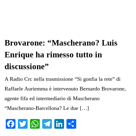
Brovarone: “Mascherano? Luis
Enrique ha rimesso tutto in
discussione”
A Radio Crc nella trasmissione “Si gonfia la rete” di
Raffaele Auriemma è intervenuto Bernardo Brovarone,
agente fifa ed intermediario di Mascherano
“Mascherano-Barcellona? Le due […]
Fa
T
W
Te
Li
C
ce
wi
ha
le
nk
on