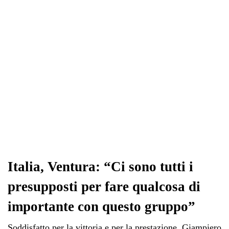
pp
m
di
Italia, Ventura: “Ci sono tutti i
presupposti per fare qualcosa di
importante con questo gruppo”
Soddisfatto per la vittoria e per la prestazione, Giampiero