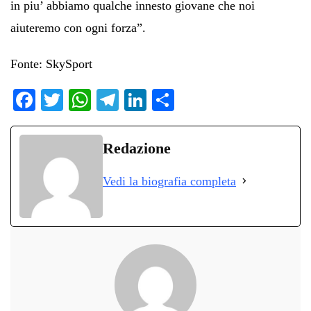
in piu’ abbiamo qualche innesto giovane che noi
aiuteremo con ogni forza”.
Fonte: SkySport
Fa
T
W
Te
Li
C
ce
wi
ha
le
nk
on
bo
tte
ts
gr
ed
di
Redazione
ok
r
A
a
In
vi
Vedi la biografia completa
pp
m
di