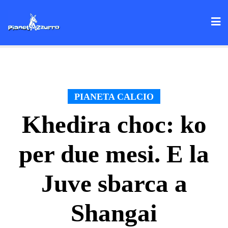
Skip
to
content
PIANETA CALCIO
Khedira choc: ko
per due mesi. E la
Juve sbarca a
Shangai