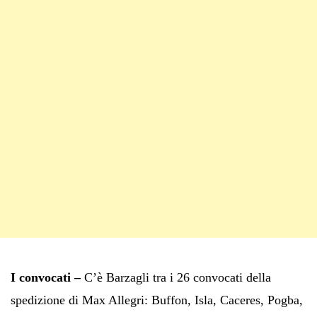
I convocati –
C’è Barzagli tra i 26 convocati della
spedizione di Max Allegri: Buffon, Isla, Caceres, Pogba,