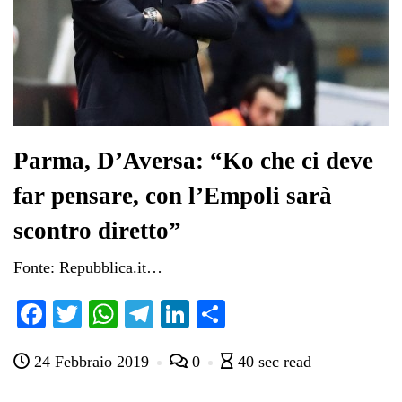
Parma, D’Aversa: “Ko che ci deve
far pensare, con l’Empoli sarà
scontro diretto”
Fonte: Repubblica.it…
Fa
T
W
Te
Li
C
ce
wi
ha
le
nk
on
24 Febbraio 2019
0
40 sec read
bo
tte
ts
gr
ed
di
ok
r
A
a
In
vi