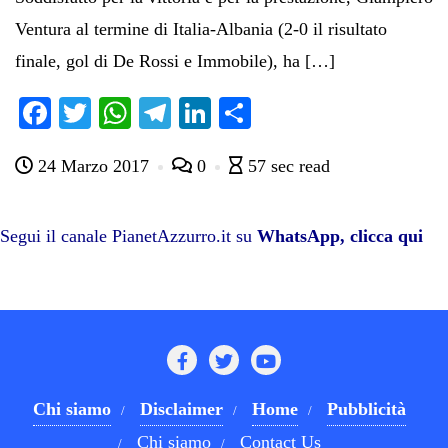
Ventura al termine di Italia-Albania (2-0 il risultato
finale, gol di De Rossi e Immobile), ha […]
Fa
T
W
Te
Li
C
ce
wi
ha
le
nk
on
24 Marzo 2017
0
57 sec read
bo
tte
ts
gr
ed
di
ok
r
A
a
In
vi
pp
m
di
Segui il canale PianetAzzurro.it su
WhatsApp, clicca qui
Chi siamo
Disclaimer
Home
Pubblicità
Chi siamo
Contact Us