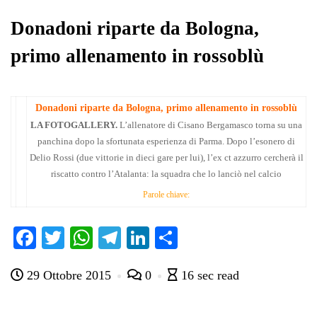
pp
m
di
Donadoni riparte da Bologna,
primo allenamento in rossoblù
Donadoni riparte da Bologna, primo allenamento in rossoblù
LA FOTOGALLERY.
L’allenatore di Cisano Bergamasco torna su una
panchina dopo la sfortunata esperienza di Parma. Dopo l’esonero di
Delio Rossi (due vittorie in dieci gare per lui), l’ex ct azzurro cercherà il
riscatto contro l’Atalanta: la squadra che lo lanciò nel calcio
Parole chiave:
Fa
T
W
Te
Li
C
ce
wi
ha
le
nk
on
29 Ottobre 2015
0
16 sec read
bo
tte
ts
gr
ed
di
ok
r
A
a
In
vi