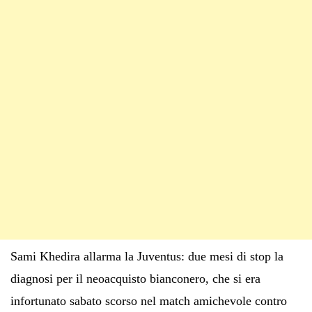
Sami Khedira allarma la Juventus: due mesi di stop la
diagnosi per il neoacquisto bianconero, che si era
infortunato sabato scorso nel match amichevole contro