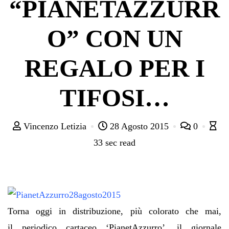
“PIANETAZZURR
O” CON UN
REGALO PER I
TIFOSI…
Vincenzo Letizia
28 Agosto 2015
0
33 sec read
Torna oggi in distribuzione, più colorato che mai,
il periodico cartaceo ‘PianetAzzurro’, il giornale