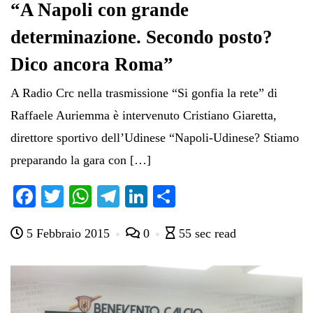
“A Napoli con grande
determinazione. Secondo posto?
Dico ancora Roma”
A Radio Crc nella trasmissione “Si gonfia la rete” di
Raffaele Auriemma è intervenuto Cristiano Giaretta,
direttore sportivo dell’Udinese “Napoli-Udinese? Stiamo
preparando la gara con […]
Fa
T
W
Te
Li
C
ce
wi
ha
le
nk
on
5 Febbraio 2015
0
55 sec read
bo
tte
ts
gr
ed
di
ok
r
A
a
In
vi
pp
m
di