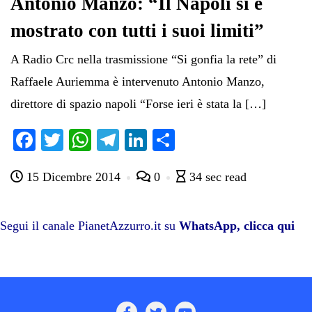
Antonio Manzo: “Il Napoli si è
mostrato con tutti i suoi limiti”
A Radio Crc nella trasmissione “Si gonfia la rete” di
Raffaele Auriemma è intervenuto Antonio Manzo,
direttore di spazio napoli “Forse ieri è stata la […]
Fa
T
W
Te
Li
C
ce
wi
ha
le
nk
on
15 Dicembre 2014
0
34 sec read
bo
tte
ts
gr
ed
di
ok
r
A
a
In
vi
pp
m
di
Segui il canale PianetAzzurro.it su
WhatsApp, clicca qui