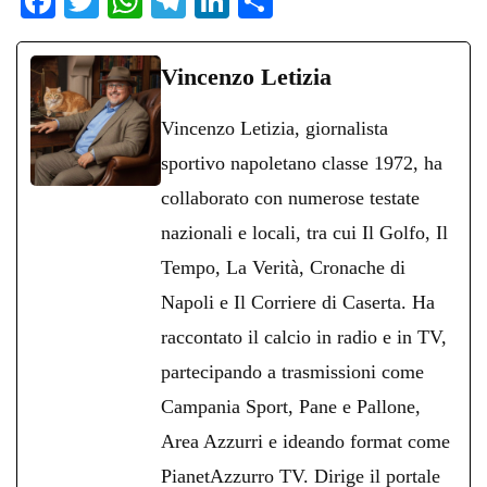
Fa
T
W
Te
Li
C
ce
wi
ha
le
nk
on
bo
tte
ts
gr
ed
di
Vincenzo Letizia
ok
r
A
a
In
vi
Vincenzo Letizia, giornalista
pp
m
di
sportivo napoletano classe 1972, ha
collaborato con numerose testate
nazionali e locali, tra cui Il Golfo, Il
Tempo, La Verità, Cronache di
Napoli e Il Corriere di Caserta. Ha
raccontato il calcio in radio e in TV,
partecipando a trasmissioni come
Campania Sport, Pane e Pallone,
Area Azzurri e ideando format come
PianetAzzurro TV. Dirige il portale