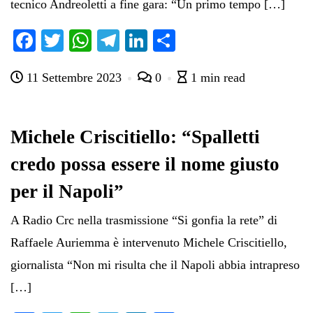
tecnico Andreoletti a fine gara: “Un primo tempo […]
Fa
T
W
Te
Li
C
ce
wi
ha
le
nk
on
11 Settembre 2023
0
1 min read
bo
tte
ts
gr
ed
di
ok
r
A
a
In
vi
pp
m
di
Michele Criscitiello: “Spalletti
credo possa essere il nome giusto
per il Napoli”
A Radio Crc nella trasmissione “Si gonfia la rete” di
Raffaele Auriemma è intervenuto Michele Criscitiello,
giornalista “Non mi risulta che il Napoli abbia intrapreso
[…]