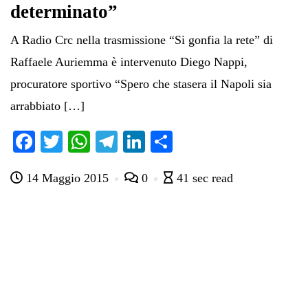
determinato”
A Radio Crc nella trasmissione “Si gonfia la rete” di
Raffaele Auriemma è intervenuto Diego Nappi,
procuratore sportivo “Spero che stasera il Napoli sia
arrabbiato […]
Fa
T
W
Te
Li
C
ce
wi
ha
le
nk
on
14 Maggio 2015
0
41 sec read
bo
tte
ts
gr
ed
di
ok
r
A
a
In
vi
pp
m
di