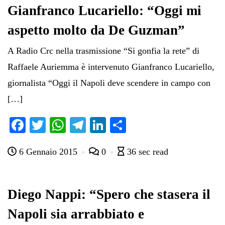
Gianfranco Lucariello: “Oggi mi
aspetto molto da De Guzman”
A Radio Crc nella trasmissione “Si gonfia la rete” di
Raffaele Auriemma è intervenuto Gianfranco Lucariello,
giornalista “Oggi il Napoli deve scendere in campo con
[…]
Fa
T
W
Te
Li
C
ce
wi
ha
le
nk
on
6 Gennaio 2015
0
36 sec read
bo
tte
ts
gr
ed
di
ok
r
A
a
In
vi
pp
m
di
Diego Nappi: “Spero che stasera il
Napoli sia arrabbiato e