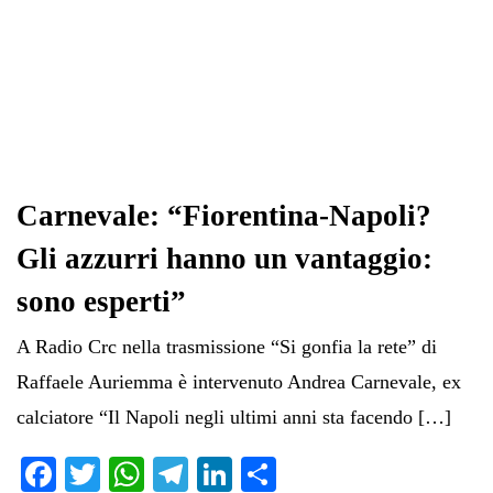
Carnevale: “Fiorentina-Napoli?
Gli azzurri hanno un vantaggio:
sono esperti”
A Radio Crc nella trasmissione “Si gonfia la rete” di
Raffaele Auriemma è intervenuto Andrea Carnevale, ex
calciatore “Il Napoli negli ultimi anni sta facendo […]
Fa
T
W
Te
Li
C