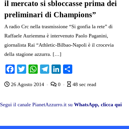
il mercato si sbloccasse prima dei
preliminari di Champions”
A radio Crc nella trasmissione “Si gonfia la rete” di
Raffaele Auriemma è intervenuto Paolo Paganini,
giornalista Rai “Athletic-Bilbao-Napoli è il crocevia
della stagione azzurra. […]
Fa
T
W
Te
Li
C
ce
wi
ha
le
nk
on
26 Agosto 2014
0
48 sec read
bo
tte
ts
gr
ed
di
ok
r
A
a
In
vi
pp
m
di
Segui il canale PianetAzzurro.it su
WhatsApp, clicca qui