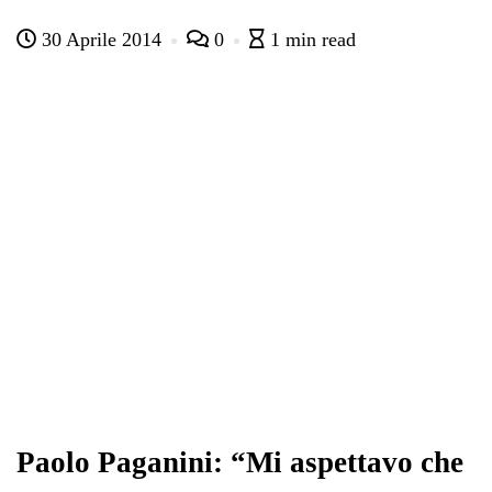
ce
wi
ha
le
nk
on
30 Aprile 2014
0
1 min read
bo
tte
ts
gr
ed
di
ok
r
A
a
In
vi
pp
m
di
Paolo Paganini: “Mi aspettavo che