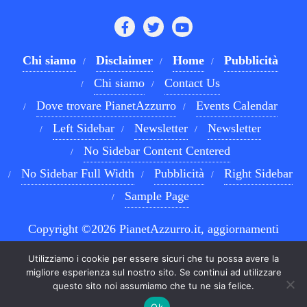
Chi siamo
Disclaimer
Home
Pubblicità
Chi siamo
Contact Us
Dove trovare PianetAzzurro
Events Calendar
Left Sidebar
Newsletter
Newsletter
No Sidebar Content Centered
No Sidebar Full Width
Pubblicità
Right Sidebar
Sample Page
Copyright ©2026 PianetAzzurro.it, aggiornamenti
costanti sul Calcio Napoli e sul mondo del betting . All
Utilizziamo i cookie per essere sicuri che tu possa avere la
rights reserved.
Powered by
WordPress
&
Designed by
migliore esperienza sul nostro sito. Se continui ad utilizzare
questo sito noi assumiamo che tu ne sia felice.
Bizberg Themes
Ok