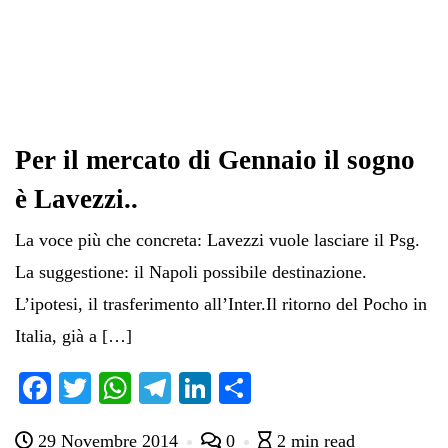
Per il mercato di Gennaio il sogno
è Lavezzi..
La voce più che concreta: Lavezzi vuole lasciare il Psg.
La suggestione: il Napoli possibile destinazione.
L’ipotesi, il trasferimento all’Inter.Il ritorno del Pocho in
Italia, già a […]
Fa
T
W
Te
Li
C
ce
wi
ha
le
nk
on
29 Novembre 2014
0
2 min read