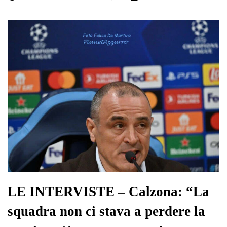
bo
tte
ts
gr
ed
di
ok
r
A
a
In
vi
pp
m
di
LE INTERVISTE – Calzona: “La
squadra non ci stava a perdere la