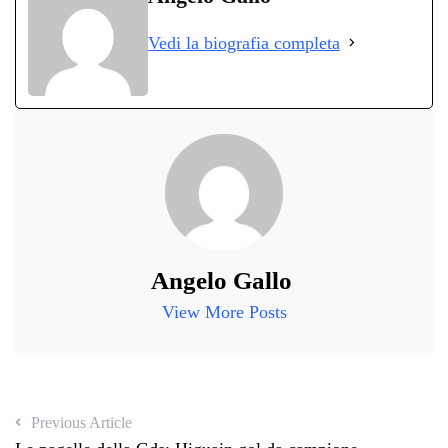
ok
r
A
a
In
vi
Vedi la biografia completa
pp
m
di
Angelo Gallo
View More Posts
Previous Article