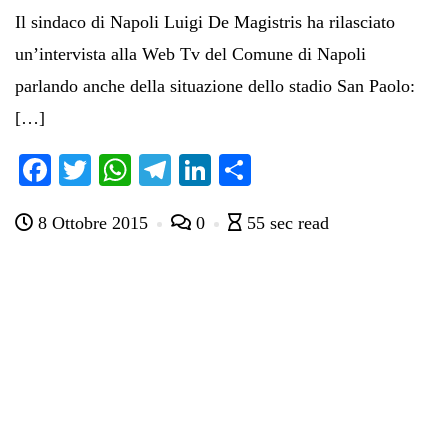
Il sindaco di Napoli Luigi De Magistris ha rilasciato
un’intervista alla Web Tv del Comune di Napoli
parlando anche della situazione dello stadio San Paolo:
[…]
Fa
T
W
Te
Li
C
ce
wi
ha
le
nk
on
8 Ottobre 2015
0
55 sec read
bo
tte
ts
gr
ed
di
ok
r
A
a
In
vi
pp
m
di