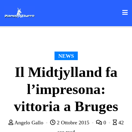
Skip
to
content
NEWS
Il Midtjylland fa
l’impresona:
vittoria a Bruges
Angelo Gallo
2 Ottobre 2015
0
42
sec read