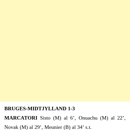
BRUGES-MIDTJYLLAND 1-3
MARCATORI
Sisto (M) al 6’, Onuachu (M) al 22’,
Novak (M) al 29’, Meunier (B) al 34’ s.t.