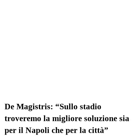
ok
r
A
a
In
vi
pp
m
di
De Magistris: “Sullo stadio
troveremo la migliore soluzione sia
per il Napoli che per la città”