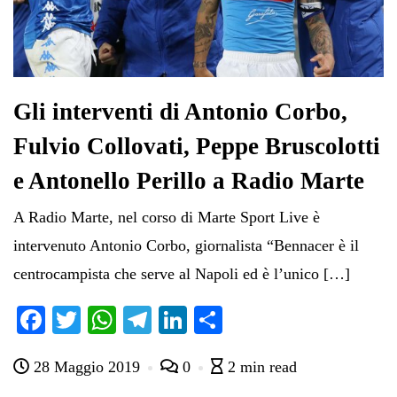
Gli interventi di Antonio Corbo,
Fulvio Collovati, Peppe Bruscolotti
e Antonello Perillo a Radio Marte
A Radio Marte, nel corso di Marte Sport Live è
intervenuto Antonio Corbo, giornalista “Bennacer è il
centrocampista che serve al Napoli ed è l’unico […]
Fa
T
W
Te
Li
C
ce
wi
ha
le
nk
on
28 Maggio 2019
0
2 min read
bo
tte
ts
gr
ed
di