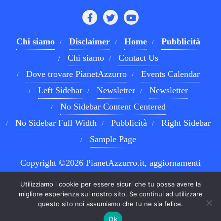
Chi siamo
Disclaimer
Home
Pubblicità
Chi siamo
Contact Us
Dove trovare PianetAzzurro
Events Calendar
Left Sidebar
Newsletter
Newsletter
No Sidebar Content Centered
No Sidebar Full Width
Pubblicità
Right Sidebar
Sample Page
Copyright ©2026 PianetAzzurro.it, aggiornamenti
costanti sul Calcio Napoli e sul mondo del betting . All
Utilizziamo i cookie per essere sicuri che tu possa avere la
rights reserved.
Powered by
WordPress
&
Designed by
migliore esperienza sul nostro sito. Se continui ad utilizzare
questo sito noi assumiamo che tu ne sia felice.
Bizberg Themes
Ok