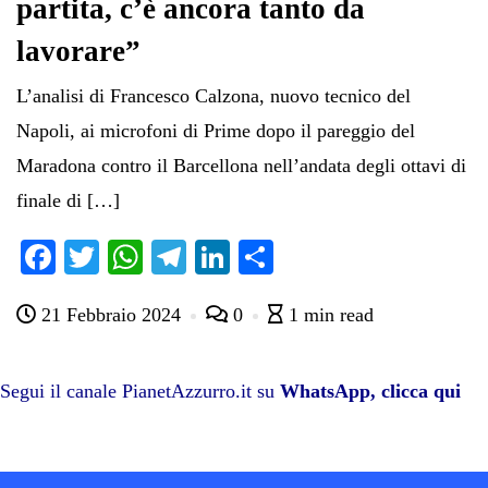
partita, c’è ancora tanto da
lavorare”
L’analisi di Francesco Calzona, nuovo tecnico del
Napoli, ai microfoni di Prime dopo il pareggio del
Maradona contro il Barcellona nell’andata degli ottavi di
finale di […]
Fa
T
W
Te
Li
C
ce
wi
ha
le
nk
on
21 Febbraio 2024
0
1 min read
bo
tte
ts
gr
ed
di
ok
r
A
a
In
vi
pp
m
di
Segui il canale PianetAzzurro.it su
WhatsApp, clicca qui