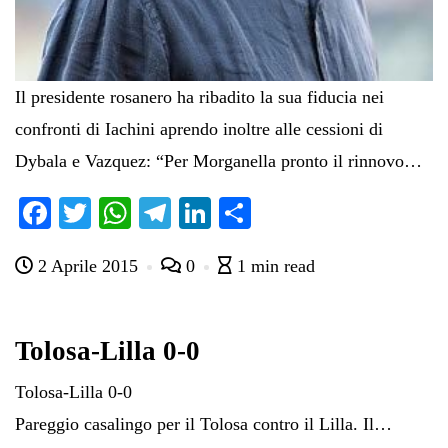
Il presidente rosanero ha ribadito la sua fiducia nei
confronti di Iachini aprendo inoltre alle cessioni di
Dybala e Vazquez: “Per Morganella pronto il rinnovo…
Fa
T
W
Te
Li
C
ce
wi
ha
le
nk
on
2 Aprile 2015
0
1 min read
bo
tte
ts
gr
ed
di
ok
r
A
a
In
vi
pp
m
di
Tolosa-Lilla 0-0
Tolosa-Lilla 0-0
Pareggio casalingo per il Tolosa contro il Lilla. Il…