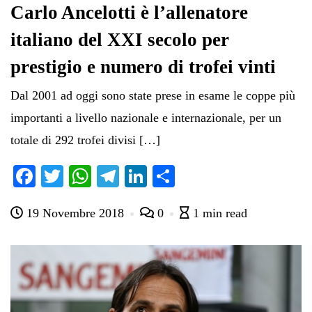
Carlo Ancelotti è l’allenatore
italiano del XXI secolo per
prestigio e numero di trofei vinti
Dal 2001 ad oggi sono state prese in esame le coppe più
importanti a livello nazionale e internazionale, per un
totale di 292 trofei divisi […]
Fa
T
W
Te
Li
C
ce
wi
ha
le
nk
on
19 Novembre 2018
0
1 min read
bo
tte
ts
gr
ed
di
ok
r
A
a
In
vi
pp
m
di