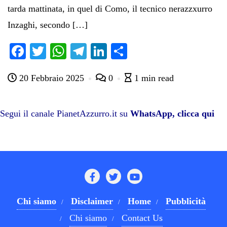
tarda mattinata, in quel di Como, il tecnico nerazzxurro
Inzaghi, secondo […]
Fa
T
W
Te
Li
C
ce
wi
ha
le
nk
on
20 Febbraio 2025
0
1 min read
bo
tte
ts
gr
ed
di
ok
r
A
a
In
vi
pp
m
di
Segui il canale PianetAzzurro.it su
WhatsApp, clicca qui
Chi siamo
Disclaimer
Home
Pubblicità
Chi siamo
Contact Us